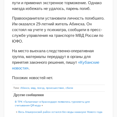
пути и применил экстренное торможение. Однако
наезда избежать не удалось, парень погиб.
Правоохранители установили личность погибшего.
Им оказался 29-летний житель Абинска. Он
состоял на учете у психиатра, сообщили в пресс-
службе управления на транспорте МВД России по
ЮФО.
На место выехала следственно-оперативная
группа, материалы передадут в органы для
принятия законного решения, пишут
«Кубанские
новости»
.
Похожих новостей нет.
Тэги:
Абинск
,
мвд
,
поезд
,
происшествие
,
сбили
Другие сообщения
В ТРК «Галактика» в Краснодаре появились турникеты для
считывания QR-кода
«
»
Весь Апшеронский район остался без воды накануне Нового года