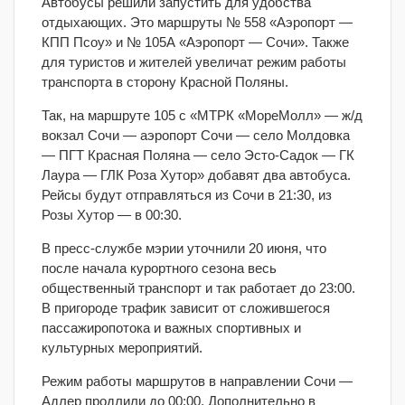
Автобусы решили запустить для удобства
отдыхающих. Это маршруты № 558 «Аэропорт —
КПП Псоу» и № 105А «Аэропорт — Сочи». Также
для туристов и жителей увеличат режим работы
транспорта в сторону Красной Поляны.
Так, на маршруте 105 с «МТРК «МореМолл» — ж/д
вокзал Сочи — аэропорт Сочи — село Молдовка
— ПГТ Красная Поляна — село Эсто-Садок — ГК
Лаура — ГЛК Роза Хутор» добавят два автобуса.
Рейсы будут отправляться из Сочи в 21:30, из
Розы Хутор — в 00:30.
В пресс-службе мэрии уточнили 20 июня, что
после начала курортного сезона весь
общественный транспорт и так работает до 23:00.
В пригороде трафик зависит от сложившегося
пассажиропотока и важных спортивных и
культурных мероприятий.
Режим работы маршрутов в направлении Сочи —
Адлер продлили до 00:00. Дополнительно в