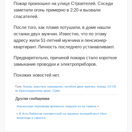
Пожар произошел на улице Строителей. Соседи
заметили огонь примерно в 2:20 и вызвали
спасателей.
После того, как пламя потушили, в доме нашли
останки двух мужчин. Известно, что по этому
адресу жили 51-летний мужчина и пенсионер-
квартирант. Личность последнего устанавливают.
Предварительно, причиной пожара стало короткое
замыкание проводки и электроприборов.
Похожих новостей нет.
Тэги:
Анапа
,
короткое замыкание
,
погибли двое мужчин
,
пожар
,
СУ СК
по Краснодарскому краю
,
Сукко
Другие сообщения
Керченскую переправу временно закрыли из-за тумана
«
»
В Усть-Лабинске неизвестный на машине полицейского сбил
пешехода и скрылся