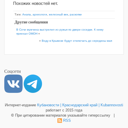
Похожих новостей нет.
Тэги:
Анапа
,
археологи
,
железный век
,
раскопки
Другие сообщения
В Сочи мужчина выстрелил из ружья по двери соседки. К нему
приехал ОМОН
«
»
Воду в Крымске будут отключать до середины мая
Соцсети
Интернет-издание
Кубановости | Краснодарский край | Kubannovosti
работает с 2015 года
©
При цитировании материалов указывайте гиперссылку |
RSS