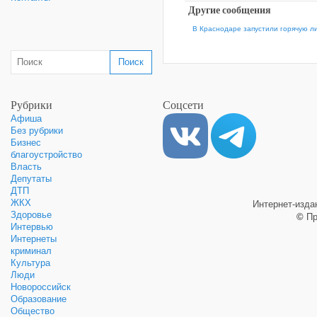
Другие сообщения
В Краснодаре запустили горячую л
Рубрики
Соцсети
Афиша
Без рубрики
Бизнес
благоустройство
Власть
Депутаты
ДТП
ЖКХ
Интернет-изд
Здоровье
©
Пр
Интервью
Интернеты
криминал
Культура
Люди
Новороссийск
Образование
Общество