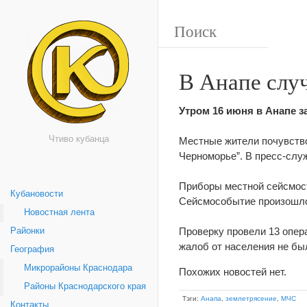
В Анапе слу
Утром 16 июня в Анапе 
Чтиво кубанца
Местные жители почувство
Черноморье”. В пресс-сл
Приборы местной сейсмост
Кубановости
Сейсмособытие произошло 
Новостная лента
Проверку провели 13 опер
Районки
жалоб от населения не бы
География
Микрорайоны Краснодара
Похожих новостей нет.
Районы Краснодарского края
Тэги:
Анапа
,
землетрясение
,
МЧС
Контакты