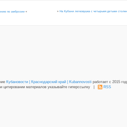
»
На Кубани легковушка с четырьмя детьми столкн
инию по амброзии
«
ание
Кубановости | Краснодарский край | Kubannovosti
работает с 2015 год
и цитировании материалов указывайте гиперссылку |
RSS