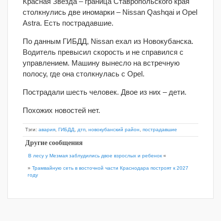
Красная Звезда – граница Ставропольского края
столкнулись две иномарки – Nissan Qashqai и Opel
Astra. Есть пострадавшие.
По данным ГИБДД, Nissan ехал из Новокубанска.
Водитель превысил скорость и не справился с
управлением. Машину вынесло на встречную
полосу, где она столкнулась с Opel.
Пострадали шесть человек. Двое из них – дети.
Похожих новостей нет.
Тэги:
авария
,
ГИБДД
,
дтп
,
новокубанский район
,
пострадавшие
Другие сообщения
В лесу у Мезмая заблудились двое взрослых и ребенок
«
»
Трамвайную сеть в восточной части Краснодара построят к 2027
году