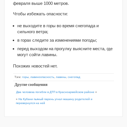
февраля выше 1000 метров.
Чтобы избежать опасности:
не выходите в горы во время снегопада и
сильного ветра;
в горах следите за изменениями погоды;
перед выходом на прогулку выясните места, где
могут сойти лавины.
Похожих новостей нет.
Тэги:
горы
,
лавиноопасность
,
лавины
,
снегопад
Другие сообщения
Два человека погибли в ДТП в Красноармейском районе
«
»
На Кубани пьяный парень угнал машину родителей и
перевернулся на ней