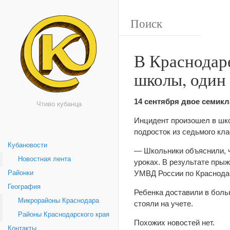
В Краснодар
школы, один
14 сентября двое семик
Чтиво кубанца
Инцидент произошел в шко
подросток из седьмого кл
Кубановости
— Школьники объяснили, чт
Новостная лента
уроках. В результате пры
УМВД России по Краснода
Районки
География
Ребенка доставили в больн
Микрорайоны Краснодара
стояли на учете.
Районы Краснодарского края
Похожих новостей нет.
Контакты