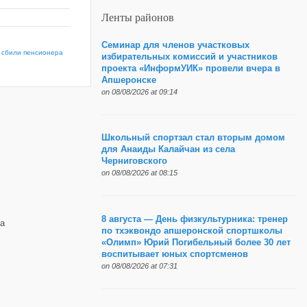
Ленты районов
Семинар для членов участковых
 сбили пенсионера
избирательных комиссий и участников
проекта «ИнформУИК» провели вчера в
Апшеронске
on 08/08/2026 at 09:14
Школьный спортзал стал вторым домом
для Анаиды Калайчан из села
Черниговского
on 08/08/2026 at 08:15
8 августа — День физкультурника: тренер
а
по тхэквондо апшеронской спортшколы
«Олимп» Юрий Погибельный более 30 лет
воспитывает юных спортсменов
on 08/08/2026 at 07:31