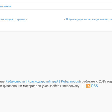
кольники
»
В Краснодаре на переходе насмерть
доз вакцин от гриппа
«
ание
Кубановости | Краснодарский край | Kubannovosti
работает с 2015 год
и цитировании материалов указывайте гиперссылку |
RSS