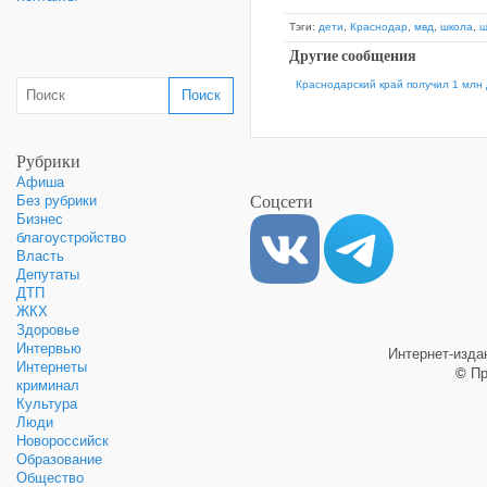
Тэги:
дети
,
Краснодар
,
мвд
,
школа
,
ш
Другие сообщения
Краснодарский край получил 1 млн 
Рубрики
Афиша
Соцсети
Без рубрики
Бизнес
благоустройство
Власть
Депутаты
ДТП
ЖКХ
Здоровье
Интервью
Интернет-изд
Интернеты
©
Пр
криминал
Культура
Люди
Новороссийск
Образование
Общество