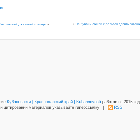
ия
»
На Кубани сошли с рельсов девять вагоно
 бесплатный джазовый концерт
«
ание
Кубановости | Краснодарский край | Kubannovosti
работает с 2015 год
и цитировании материалов указывайте гиперссылку |
RSS