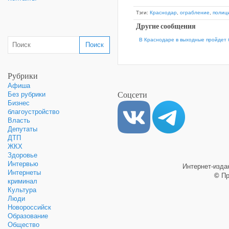
Тэги:
Краснодар
,
ограбление
,
полиц
Другие сообщения
В Краснодаре в выходные пройдет
Рубрики
Афиша
Соцсети
Без рубрики
Бизнес
благоустройство
Власть
Депутаты
ДТП
ЖКХ
Здоровье
Интервью
Интернет-изд
Интернеты
©
Пр
криминал
Культура
Люди
Новороссийск
Образование
Общество