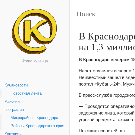
В Краснодаре
на 1,3 милли
В Краснодаре вечером 1
Чтиво кубанца
Налет случился вечером 1
Неизвестный зашел в здан
портал «Кубань-24». Мужчи
Кубановости
Новостная лента
В пресс-службе городског
Районки
— Проводятся оперативно-
География
задержание лица, который
Микрорайоны Краснодара
угрозой предмета, схожего
Районы Краснодарского края
Похожих новостей нет.
Контакты