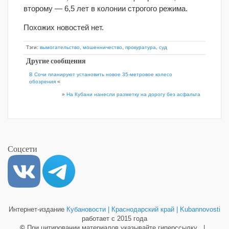
второму — 6,5 лет в колонии строгого режима.
Похожих новостей нет.
Тэги:
вымогательство
,
мошенничество
,
прокуратура
,
суд
Другие сообщения
В Сочи планируют установить новое 35-метровое колесо
обозрения
«
»
На Кубани нанесли разметку на дорогу без асфальта
Соцсети
Интернет-издание
Кубановости | Краснодарский край | Kubannovosti
работает с 2015 года
©
При цитировании материалов указывайте гиперссылку |