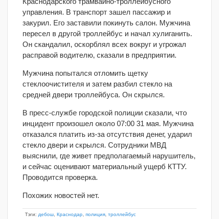
Краснодарского трамвайно-троллейбусного
управления. В транспорт зашел пассажир и
закурил. Его заставили покинуть салон. Мужчина
пересел в другой троллейбус и начал хулиганить.
Он скандалил, оскорблял всех вокруг и угрожал
расправой водителю, сказали в предприятии.
Мужчина попытался отломить щетку
стеклоочистителя и затем разбил стекло на
средней двери троллейбуса. Он скрылся.
В пресс-службе городской полиции сказали, что
инцидент произошел около 07:00 31 мая. Мужчина
отказался платить из-за отсутствия денег, ударил
стекло двери и скрылся. Сотрудники МВД
выяснили, где живет предполагаемый нарушитель,
и сейчас оценивают материальный ущерб КТТУ.
Проводится проверка.
Похожих новостей нет.
Тэги:
дебош
,
Краснодар
,
полиция
,
троллейбус