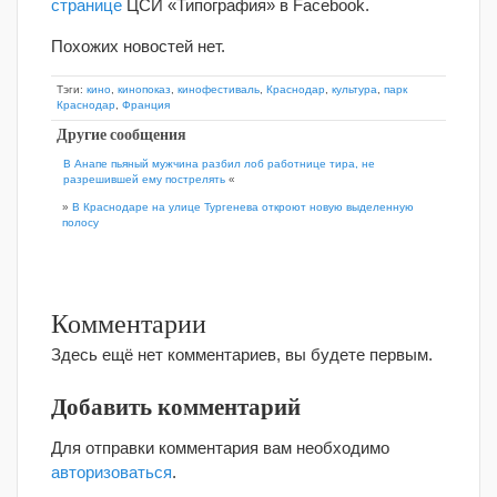
странице
ЦСИ «Типография» в Facebook.
Похожих новостей нет.
Тэги:
кино
,
кинопоказ
,
кинофестиваль
,
Краснодар
,
культура
,
парк
Краснодар
,
Франция
Другие сообщения
В Анапе пьяный мужчина разбил лоб работнице тира, не
разрешившей ему пострелять
«
»
В Краснодаре на улице Тургенева откроют новую выделенную
полосу
Комментарии
Здесь ещё нет комментариев, вы будете первым.
Добавить комментарий
Для отправки комментария вам необходимо
авторизоваться
.