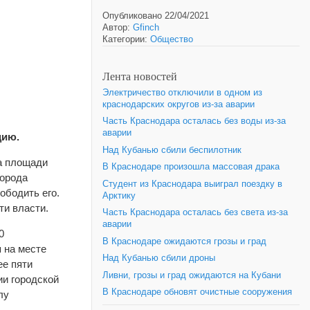
Опубликовано 22/04/2021
Автор:
Gfinch
Категории:
Общество
Лента новостей
Электричество отключили в одном из
краснодарских округов из-за аварии
Часть Краснодара осталась без воды из-за
аварии
цию.
Над Кубанью сбили беспилотник
на площади
В Краснодаре произошла массовая драка
города
Студент из Краснодара выиграл поездку в
ободить его.
Арктику
ти власти.
Часть Краснодара осталась без света из-за
аварии
0
В Краснодаре ожидаются грозы и град
 на месте
Над Кубанью сбили дроны
ее пяти
Ливни, грозы и град ожидаются на Кубани
ии городской
В Краснодаре обновят очистные сооружения
лу