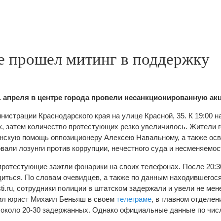
е прошел митинг в поддержку
1 апреля в центре города провели несанкционированную ак
нистрации Краснодарского края на улице Красной, 35. К 19:00 
к, затем количество протестующих резко увеличилось. Жители 
нскую помощь оппозиционеру Алексею Навальному, а также осв
вали лозунги против коррупции, нечестного суда и несменяемос
 протестующие зажгли фонарики на своих телефонах. После 20:3
иться. По словам очевидцев, а также по данным находившегося
i.ru, сотрудники полиции в штатском задержали и увели не мен
щил юрист Михаил Беньяш в своем
телеграме
, в главном отделен
 около 20-30 задержанных. Однако официальные данные по чис