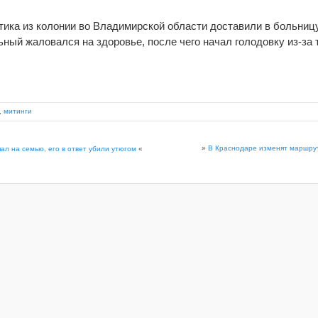
тика из колонии во Владимирской области доставили в больниц
ый жаловался на здоровье, после чего начал голодовку из-за то
,
митинги
»
В Краснодаре изменят маршру
ал на семью, его в ответ убили утюгом
«