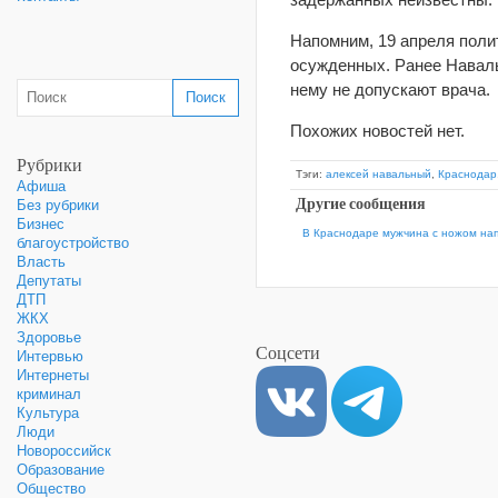
Напомним, 19 апреля поли
осужденных. Ранее Навальн
нему не допускают врача.
Похожих новостей нет.
Рубрики
Тэги:
алексей навальный
,
Краснодар
Афиша
Другие сообщения
Без рубрики
Бизнес
В Краснодаре мужчина с ножом нап
благоустройство
Власть
Депутаты
ДТП
ЖКХ
Здоровье
Соцсети
Интервью
Интернеты
криминал
Культура
Люди
Новороссийск
Образование
Общество