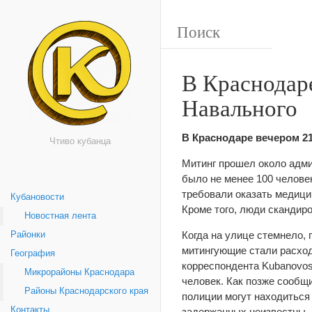
В Краснодар
Навального
В Краснодаре вечером 2
Чтиво кубанца
Митинг прошел около адми
было не менее 100 челове
требовали оказать медици
Кубановости
Кроме того, люди скандиро
Новостная лента
Когда на улице стемнело,
Районки
митингующие стали расход
География
корреспондента Kubanovost
Микрорайоны Краснодара
человек. Как позже сооб
Районы Краснодарского края
полиции могут находиться
Контакты
задержанных неизвестны.