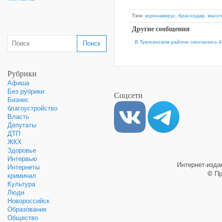
Тэги:
коронавирус
,
Краснодар
,
масо
Другие сообщения
В Туапсинском районе скончались 
Рубрики
Афиша
Без рубрики
Соцсети
Бизнес
благоустройство
Власть
Депутаты
ДТП
ЖКХ
Здоровье
Интервью
Интернет-изд
Интернеты
©
Пр
криминал
Культура
Люди
Новороссийск
Образование
Общество