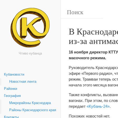
В Краснодаре
из-за антима
16 ноября директор КТТУ
Чтиво кубанца
масочного режима.
Руководитель Краснодарск
эфире «Первого радио», ч
Кубановости
режим. Трамваи теперь ост
Новостная лента
начала этого месяца вагон
Районки
Также конфликты, вызванн
География
вагонах. При этом, по сло
Микрорайоны Краснодара
передает
«Кубань-24»
.
Районы Краснодарского края
Похожих новостей нет.
Контакты