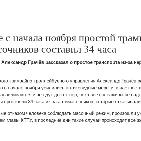
 с начала ноября простой трам
сочников составил 34 часа
 Александр Грачёв рассказал о простое транспорта из-за н
ого трамвайно-троллейбусного управления Александр Грачёв р
то в начале ноября усилились антиковидные меры и, в частност
анавливаются и не едут до тех пор, пока все пассажиры не наде
ы простояли 34 часа из-за антимасочников, которые отказывали
ые отказом человека соблюдать масочный режим, произошли уж
вам главы КТТУ, в последние дни такие случаи происходят всё ж