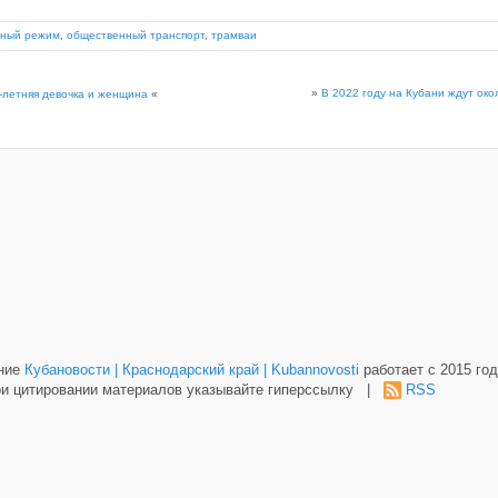
чный режим
,
общественный транспорт
,
трамваи
»
В 2022 году на Кубани ждут око
4-летняя девочка и женщина
«
ание
Кубановости | Краснодарский край | Kubannovosti
работает с 2015 год
и цитировании материалов указывайте гиперссылку |
RSS