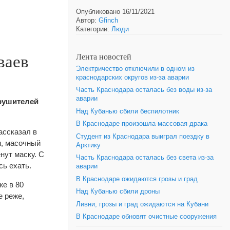
Опубликовано 16/11/2021
Автор:
Gfinch
Категории:
Люди
ваев
Лента новостей
Электричество отключили в одном из
краснодарских округов из-за аварии
Часть Краснодара осталась без воды из-за
аварии
арушителей
Над Кубанью сбили беспилотник
В Краснодаре произошла массовая драка
ассказал в
Студент из Краснодара выиграл поездку в
и, масочный
Арктику
нут маску. С
Часть Краснодара осталась без света из-за
сь ехать.
аварии
В Краснодаре ожидаются грозы и град
е в 80
Над Кубанью сбили дроны
е реже,
Ливни, грозы и град ожидаются на Кубани
В Краснодаре обновят очистные сооружения