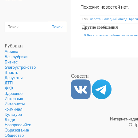
Похожих новостей нет.
Тэги:
ворота
,
Западный обход
,
Крас
Другие сообщения
В Выселковском районе после исче
Рубрики
Афиша
Без рубрики
Бизнес
благоустройство
Власть
Соцсети
Депутаты
ДТП
ЖКХ
Здоровье
Интервью
Интернеты
криминал
Культура
Интернет-изд
Люди
©
Пр
Новороссийск
Образование
Общество