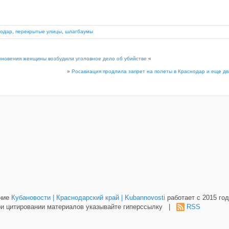
нодар
,
перекрытые улицы
,
шлагбаумы
зновения женщины возбудили уголовное дело об убийстве
«
»
Росавиация продлила запрет на полеты в Краснодар и еще дв
ание
Кубановости | Краснодарский край | Kubannovosti
работает с 2015 год
и цитировании материалов указывайте гиперссылку |
RSS