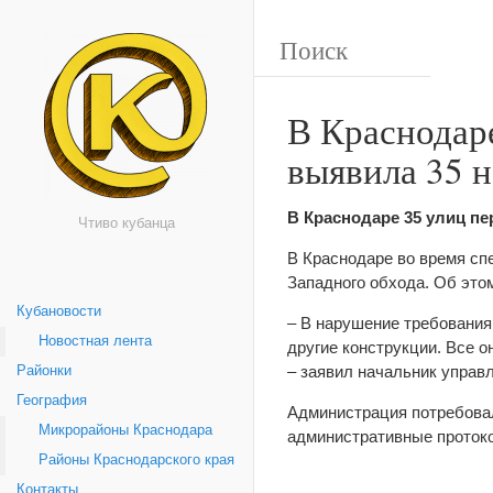
В Краснодар
выявила 35 
В Краснодаре 35 улиц п
Чтиво кубанца
В Краснодаре во время сп
Западного обхода. Об это
Кубановости
– В нарушение требования
Новостная лента
другие конструкции. Все 
– заявил начальник управ
Районки
География
Администрация потребовал
Микрорайоны Краснодара
административные протоко
Районы Краснодарского края
Контакты