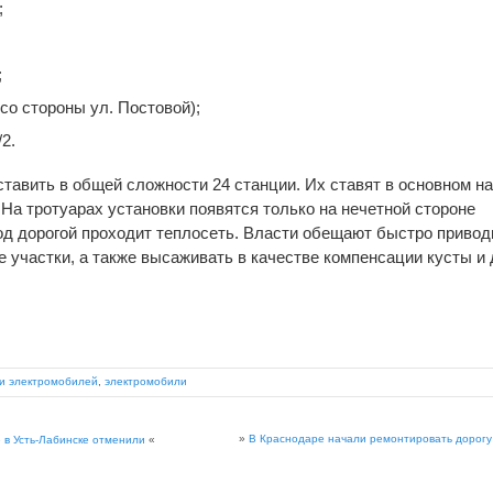
;
;
(со стороны ул. Постовой);
2.
тавить в общей сложности 24 станции. Их ставят в основном н
На тротуарах установки появятся только на нечетной стороне
под дорогой проходит теплосеть. Власти обещают быстро привод
 участки, а также высаживать в качестве компенсации кусты и 
ки электромобилей
,
электромобили
»
В Краснодаре начали ремонтировать дорогу
 в Усть-Лабинске отменили
«