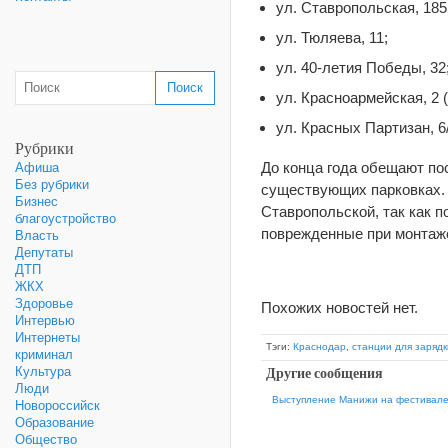
ул. Ставропольская, 185
ул. Тюляева, 11;
ул. 40-летия Победы, 32
ул. Красноармейская, 2 
ул. Красных Партизан, 6/
Рубрики
До конца года обещают пос
Афиша
Без рубрики
существующих парковках. 
Бизнес
Ставропольской, так как 
благоустройство
поврежденные при монтаже
Власть
Депутаты
ДТП
ЖКХ
Здоровье
Похожих новостей нет.
Интервью
Интернеты
Тэги:
Краснодар
,
станции для заряд
криминал
Другие сообщения
Культура
Люди
Выступление Манижи на фестивале
Новороссийск
Образование
Общество