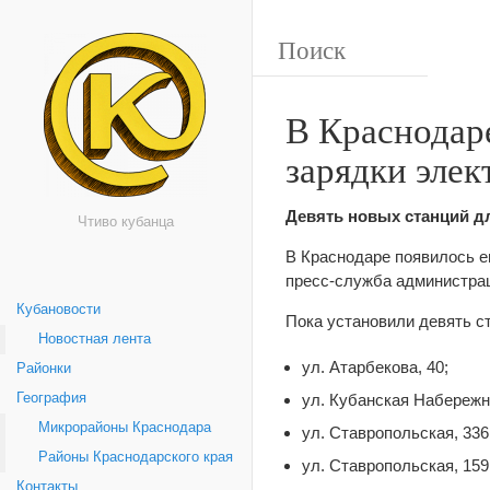
В Краснодар
зарядки эле
Девять новых станций д
Чтиво кубанца
В Краснодаре появилось е
пресс-служба администра
Кубановости
Пока установили девять с
Новостная лента
ул. Атарбекова, 40;
Районки
ул. Кубанская Набережна
География
Микрорайоны Краснодара
ул. Ставропольская, 336
Районы Краснодарского края
ул. Ставропольская, 159
Контакты