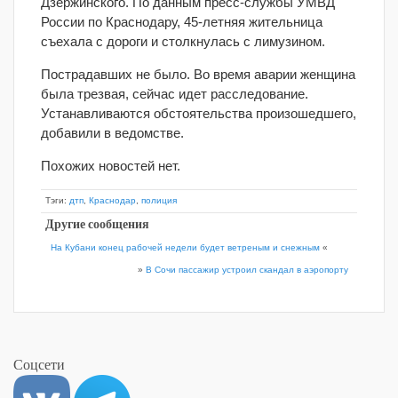
Дзержинского. По данным пресс-службы УМВД
России по Краснодару, 45-летняя жительница
съехала с дороги и столкнулась с лимузином.
Пострадавших не было. Во время аварии женщина
была трезвая, сейчас идет расследование.
Устанавливаются обстоятельства произошедшего,
добавили в ведомстве.
Похожих новостей нет.
Тэги:
дтп
,
Краснодар
,
полиция
Другие сообщения
На Кубани конец рабочей недели будет ветреным и снежным
«
»
В Сочи пассажир устроил скандал в аэропорту
Соцсети