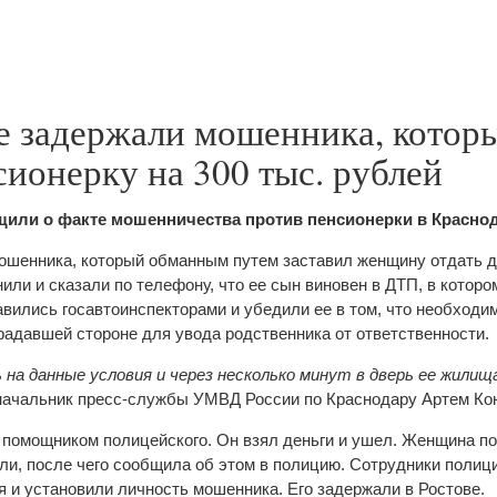
е задержали мошенника, котор
ионерку на 300 тыс. рублей
бщили о факте мошенничества против пенсионерки в Краснод
шенника, который обманным путем заставил женщину отдать де
или и сказали по телефону, что ее сын виновен в ДТП, в котор
вились госавтоинспекторами и убедили ее в том, что необходи
радавшей стороне для увода родственника от ответственности.
 на данные условия и через несколько минут в дверь ее жили
 начальник пресс-службы УМВД России по Краснодару Артем Ко
помощником полицейского. Он взял деньги и ушел. Женщина п
ули, после чего сообщила об этом в полицию. Сотрудники полиц
я и установили личность мошенника. Его задержали в Ростове.