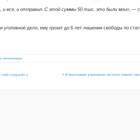
., и все, и отправил. С этой суммы 50 тыс. это были мои»
, — 
 уголовное дело, ему грозит до 6 лет лишения свободы по стат
о
,
пенсионеры
»
В Краснодаре в выходные частично закроют про
 «400 ступеней»
«