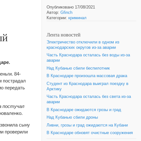
Опубликовано 17/08/2021
Автор:
Gfinch
Категории:
криминал
ый
Лента новостей
Электричество отключили в одном из
краснодарских округов из-за аварии
Часть Краснодара осталась без воды из-за
аварии
аре.
Над Кубанью сбили беспилотник
ньги. 84-
В Краснодаре произошла массовая драка
ом пострадал
Студент из Краснодара выиграл поездку в
мо передать
Арктику
Часть Краснодара осталась без света из-за
аварии
ща постучал
В Краснодаре ожидаются грозы и град
новаленко.
Над Кубанью сбили дроны
озвонила сыну
Ливни, грозы и град ожидаются на Кубани
ии проверили
В Краснодаре обновят очистные сооружения