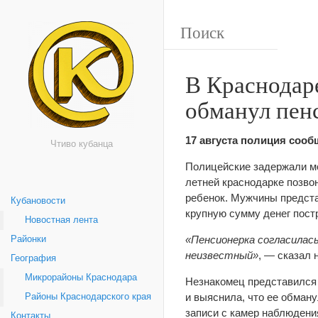
В Краснодар
обманул пенс
17 августа полиция соо
Чтиво кубанца
Полицейские задержали мо
летней краснодарке позвон
ребенок. Мужчины предста
Кубановости
крупную сумму денег пост
Новостная лента
«Пенсионерка согласилась
Районки
неизвестный»
, — сказал
География
Микрорайоны Краснодара
Незнакомец представился 
и выяснила, что ее обман
Районы Краснодарского края
записи с камер наблюдени
Контакты