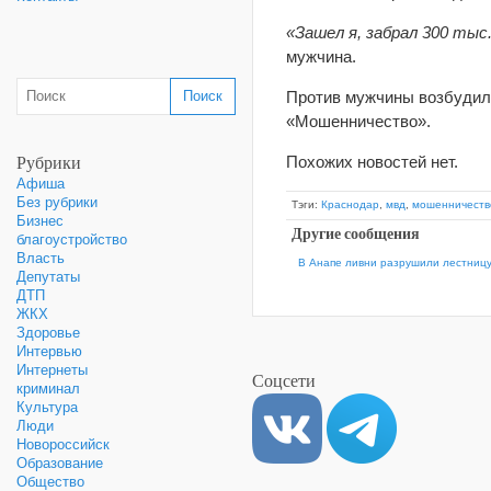
«Зашел я, забрал 300 тыс
мужчина.
Против мужчины возбудили
«Мошенничество».
Рубрики
Похожих новостей нет.
Афиша
Без рубрики
Тэги:
Краснодар
,
мвд
,
мошенничеств
Бизнес
Другие сообщения
благоустройство
Власть
В Анапе ливни разрушили лестницу
Депутаты
ДТП
ЖКХ
Здоровье
Интервью
Интернеты
Соцсети
криминал
Культура
Люди
Новороссийск
Образование
Общество