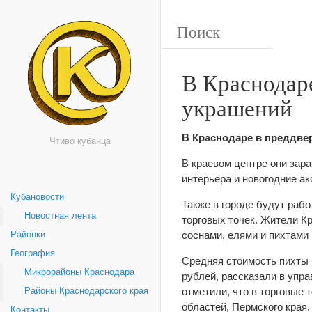
В Краснодар
украшений
В Краснодаре в преддве
Чтиво кубанца
В краевом центре они зара
интерьера и новогодние а
Кубановости
Также в городе будут рабо
Новостная лента
торговых точек. Жители Кр
соснами, елями и пихтами 
Районки
География
Средняя стоимость пихты б
Микрорайоны Краснодара
рублей, рассказали в упр
отметили, что в торговые 
Районы Краснодарского края
областей, Пермского края.
Контакты