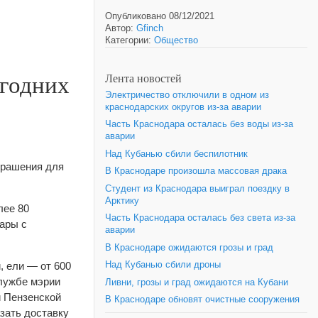
Опубликовано 08/12/2021
Автор:
Gfinch
Категории:
Общество
огодних
Лента новостей
Электричество отключили в одном из
краснодарских округов из-за аварии
Часть Краснодара осталась без воды из-за
аварии
Над Кубанью сбили беспилотник
украшения для
В Краснодаре произошла массовая драка
Студент из Краснодара выиграл поездку в
Арктику
лее 80
Часть Краснодара осталась без света из-за
зары с
аварии
В Краснодаре ожидаются грозы и град
, ели — от 600
Над Кубанью сбили дроны
службе мэрии
Ливни, грозы и град ожидаются на Кубани
и Пензенской
В Краснодаре обновят очистные сооружения
азать доставку