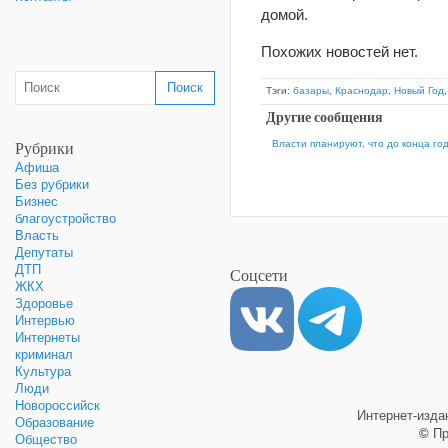
домой.
Похожих новостей нет.
Тэги:
базары
,
Краснодар
,
Новый Год
Другие сообщения
Рубрики
Власти планируют, что до конца г
Афиша
Без рубрики
Бизнес
благоустройство
Власть
Депутаты
ДТП
Соцсети
ЖКХ
Здоровье
Интервью
Интернеты
криминал
Культура
Люди
Новороссийск
Интернет-изд
Образование
©
Пр
Общество