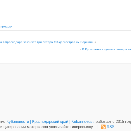
,
ярмарки
ода в Краснодаре закончат три литера ЖК-долгостроя «7 Вершин»
«
»
В Кропоткине случился пожар в 
ание
Кубановости | Краснодарский край | Kubannovosti
работает с 2015 год
и цитировании материалов указывайте гиперссылку |
RSS