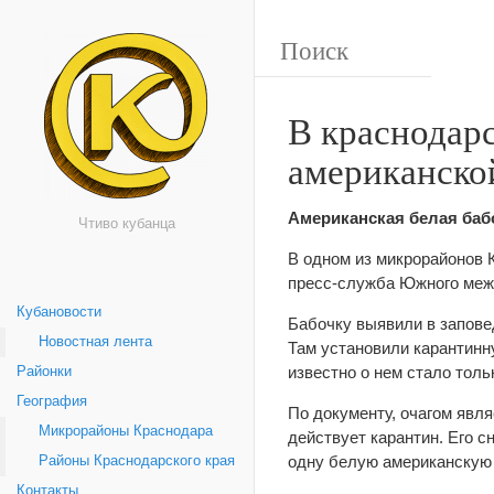
В краснодарс
американско
Американская белая бабо
Чтиво кубанца
В одном из микрорайонов 
пресс-служба Южного меж
Кубановости
Бабочку выявили в запове
Новостная лента
Там установили карантинн
известно о нем стало толь
Районки
География
По документу, очагом явля
Микрорайоны Краснодара
действует карантин. Его сн
одну белую американскую
Районы Краснодарского края
Контакты