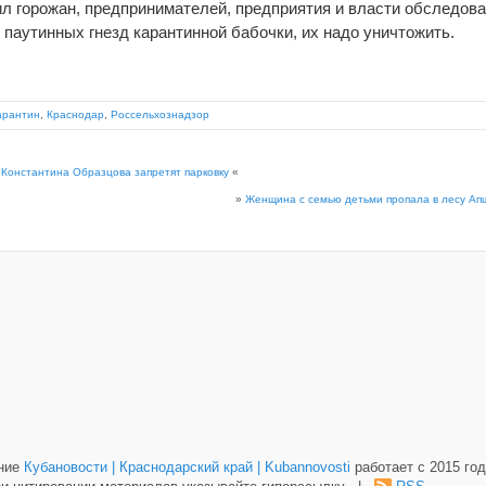
л горожан, предпринимателей, предприятия и власти обследова
 паутинных гнезд карантинной бабочки, их надо уничтожить.
арантин
,
Краснодар
,
Россельхознадзор
 Константина Образцова запретят парковку
«
»
Женщина с семью детьми пропала в лесу Ап
ание
Кубановости | Краснодарский край | Kubannovosti
работает с 2015 год