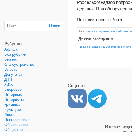
Россельхознадзор попроси
деревья. При обнаружении
Похожих новостей нет.
Тэги:
белая американская бабочка
,
к
Другие сообщения
Рубрики
В Краснодаре на участке проспекта
Афиша
Без рубрики
Бизнес
благоустройство
Власть
Депутаты
ДТП
Соцсети
ЖКХ
Здоровье
Интервью
Интернеты
криминал
Культура
Люди
Новороссийск
Образование
Интернет-изд
Общество