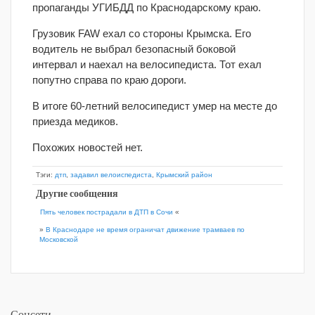
пропаганды УГИБДД по Краснодарскому краю.
Грузовик FAW ехал со стороны Крымска. Его
водитель не выбрал безопасный боковой
интервал и наехал на велосипедиста. Тот ехал
попутно справа по краю дороги.
В итоге 60-летний велосипедист умер на месте до
приезда медиков.
Похожих новостей нет.
Тэги:
дтп
,
задавил велоиспедиста
,
Крымский район
Другие сообщения
Пять человек пострадали в ДТП в Сочи
«
»
В Краснодаре не время ограничат движение трамваев по
Московской
Соцсети