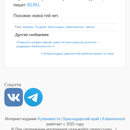
пишет
93.RU
.
Похожих новостей нет.
Тэги:
выборы
,
Госдума
,
Краснодар
,
образование
,
школы
Другие сообщения
Отмените репрессивный закон об иностранных агентах —
редакция «Кубановости»
«
»
В Краснодаре двухлетний ребенок выпал из окна
Соцсети
Интернет-издание
Кубановости | Краснодарский край | Kubannovosti
работает с 2015 года
©
При цитировании материалов указывайте гиперссылку |