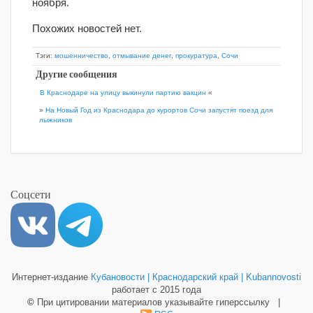
ноября.
Похожих новостей нет.
Тэги:
мошенничество
,
отмывание денег
,
прокуратура
,
Сочи
Другие сообщения
В Краснодаре на улицу выкинули партию вакцин
«
»
На Новый Год из Краснодара до курортов Сочи запустят поезд для
лыжников
Соцсети
Интернет-издание
Кубановости | Краснодарский край | Kubannovosti
работает с 2015 года
©
При цитировании материалов указывайте гиперссылку |