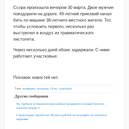
Ссора произошла вечером 30 марта. Двое мужчин
повздорили на дороге. 49-летний приезжий начал
бить по машине 38-летнего местного жителя. Тот,
чтобы успокоить первого, несколько раз
выстрелил в воздух из травматического
пистолета.
Через несколько дней обоих задержали. С ними
работают участковые.
Похожих новостей нет.
Тэги:
конфликт
,
полиция
,
Сочи
,
стрельба
Другие сообщения
На турбазе в Апшеронском районе взорвался газовый баллон,
начался пожар
«
»
Краснодар заработал 88 млн рублей на штрафах за неуплату
парковки