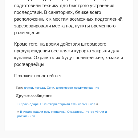
подготовили технику для быстрого устранения
последствий. В санаториях, ближе всего
расположенных к местам возможных подтоплений,
зарезервировали места под пункты временного
размещения.
Кроме того, на время действия штормового
предупреждения все пляжи курорта закрыли для
купания. Охранять их будут полицейские, казаки и
росгвардейцы.
Похожих новостей нет.
Тэги:
пляжи
,
погода
,
Сочи
,
штормовое предупреждение
Другие сообщения
В Краснодаре 1 Сентября открыли пять новых школ
«
»
В Анапе нашли руку женщины. Оказалось, что ее убили и
расчленили