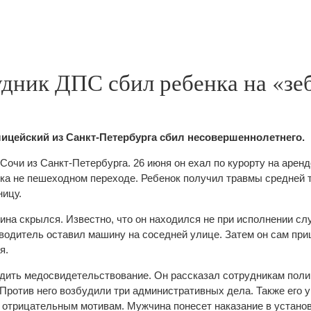
дник ДПС сбил ребенка на «зе
ицейский из Санкт-Петербурга сбил несовершеннолетнего.
Сочи из Санкт-Петербурга. 26 июня он ехал по курорту на арен
ка не пешеходном переходе. Ребенок получил травмы средней т
ницу.
на скрылся. Известно, что он находился не при исполнении с
водитель оставил машину на соседней улице. Затем он сам пр
я.
дить медосвидетельствование. Он рассказал сотрудникам поли
 Против него возбудили три административных дела. Также его у
о отрицательным мотивам. Мужчина понесет наказание в устано