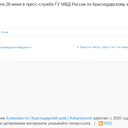
али 28 июня в пресс-службе ГУ МВД России по Краснодарскому 
,
Сочи
»
Туристы смогут сдать тест на кови
нтиковидным бейджем
«
ание
Кубановости | Краснодарский край | Kubannovosti
работает с 2015 год
и цитировании материалов указывайте гиперссылку |
RSS