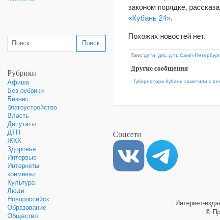
законом порядке, рассказ
«Кубань 24».
Похожих новостей нет.
Тэги:
дети
,
дпс
,
дтп
,
Санкт-Петербург
Другие сообщения
Рубрики
Губернатора Кубани заметили с а
Афиша
Без рубрики
Бизнес
благоустройство
Власть
Депутаты
Соцсети
ДТП
ЖКХ
Здоровье
Интервью
Интернеты
криминал
Культура
Люди
Новороссийск
Интернет-изд
Образование
©
Пр
Общество