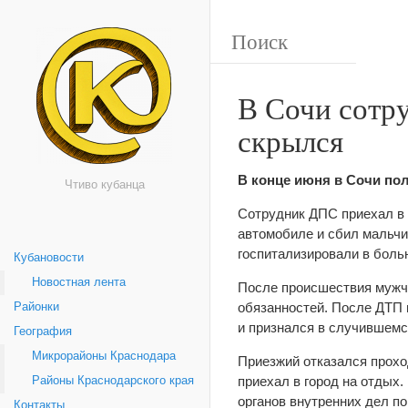
В Сочи сотру
скрылся
В конце июня в Сочи пол
Чтиво кубанца
Сотрудник ДПС приехал в 
автомобиле и сбил мальчи
госпитализировали в боль
Кубановости
Новостная лента
После происшествия мужчи
обязанностей. После ДТП 
Районки
и признался в случившемс
География
Микрорайоны Краснодара
Приезжий отказался прохо
приехал в город на отдых.
Районы Краснодарского края
органов внутренних дел п
Контакты