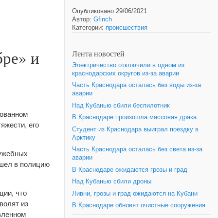
Опубликовано 29/06/2021
Автор:
Gfinch
Категории:
происшествия
бре» и
Лента новостей
Электричество отключили в одном из
краснодарских округов из-за аварии
Часть Краснодара осталась без воды из-за
аварии
Над Кубанью сбили беспилотник
дованном
В Краснодаре произошла массовая драка
яжести, его
Студент из Краснодара выиграл поездку в
Арктику
Часть Краснодара осталась без света из-за
лужебных
аварии
ишел в полицию
В Краснодаре ожидаются грозы и град
Над Кубанью сбили дроны
ции, что
Ливни, грозы и град ожидаются на Кубани
волят из
В Краснодаре обновят очистные сооружения
вленном