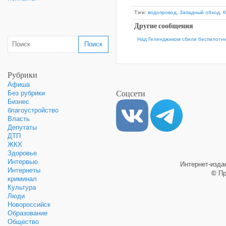
Тэги:
водопровод
,
Западный обход
,
К
Другие сообщения
Над Геленджиком сбили беспилотни
Рубрики
Афиша
Соцсети
Без рубрики
Бизнес
благоустройство
Власть
Депутаты
ДТП
ЖКХ
Здоровье
Интервью
Интернет-изд
Интернеты
©
Пр
криминал
Культура
Люди
Новороссийск
Образование
Общество