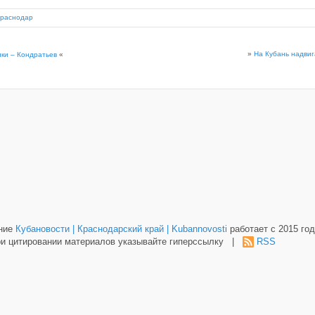
раснодар
»
На Кубань надвиг
ки – Кондратьев
«
ание
Кубановости | Краснодарский край | Kubannovosti
работает с 2015 год
и цитировании материалов указывайте гиперссылку |
RSS