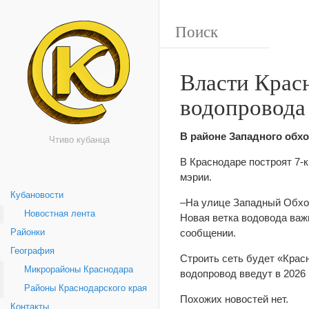
Власти Крас
водопровода
В районе Западного обх
Чтиво кубанца
В Краснодаре построят 7-
мэрии.
Кубановости
–На улице Западный Обхо
Новостная лента
Новая ветка водовода важ
сообщении.
Районки
География
Строить сеть будет «Крас
Микрорайоны Краснодара
водопровод введут в 2026 
Районы Краснодарского края
Похожих новостей нет.
Контакты