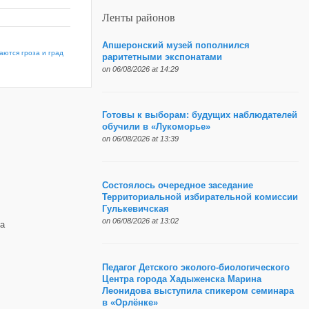
Ленты районов
Апшеронский музей пополнился
аются гроза и град
раритетными экспонатами
on 06/08/2026 at 14:29
Готовы к выборам: будущих наблюдателей
обучили в «Лукоморье»
on 06/08/2026 at 13:39
Состоялось очередное заседание
Территориальной избирательной комиссии
Гулькевичская
on 06/08/2026 at 13:02
а
Педагог Детского эколого-биологического
Центра города Хадыженска Марина
Леонидова выступила спикером семинара
в «Орлёнке»