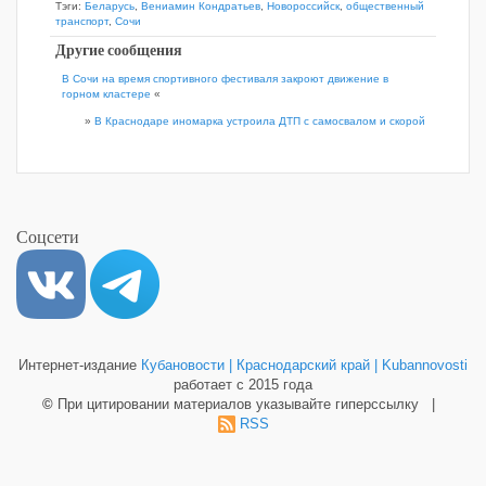
Тэги:
Беларусь
,
Вениамин Кондратьев
,
Новороссийск
,
общественный
транспорт
,
Сочи
Другие сообщения
В Сочи на время спортивного фестиваля закроют движение в
горном кластере
«
»
В Краснодаре иномарка устроила ДТП с самосвалом и скорой
Соцсети
Интернет-издание
Кубановости | Краснодарский край | Kubannovosti
работает с 2015 года
©
При цитировании материалов указывайте гиперссылку |
RSS