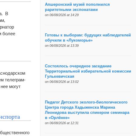
Апшеронский музей пополнился
раритетными экспонатами
а. В
on 06/08/2026 at 14:29
ам,
рнатор
м более
Готовы к выборам: будущих наблюдателей
обучили в «Лукоморье»
on 06/08/2026 at 13:39
Состоялось очередное заседание
Территориальной избирательной комиссии
аснодарском
Гулькевичская
м телеграм-
on 06/08/2026 at 13:02
нее могут
Педагог Детского эколого-биологического
Центра города Хадыженска Марина
Леонидова выступила спикером семинара
анспорта
в «Орлёнке»
on 06/08/2026 at 12:31
общественного