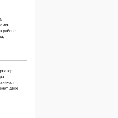
а
иамин
в районе
и,
ернатор
ра
занимал
енат, двое