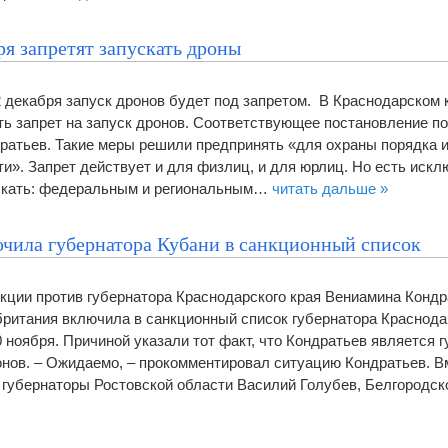
ря запретят запускать дроны
 декабря запуск дронов будет под запретом. В Краснодарском к
ть запрет на запуск дронов. Соответствующее постановление п
ратьев. Такие меры решили предпринять «для охраны порядка 
и». Запрет действует и для физлиц, и для юрлиц. Но есть искл
скать: федеральным и региональным…
читать дальше »
чила губернатора Кубани в санкционный список
кции против губернатора Краснодарского края Вениамина Кондр
британия включила в санкционный список губернатора Краснода
 ноября. Причиной указали тот факт, что Кондратьев является 
ионов. – Ожидаемо, – прокомментировал ситуацию Кондратьев. В
 губернаторы Ростовской области Василий Голубев, Белгород