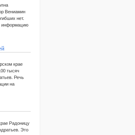
олна
ор Вениамин
гибших нет.
рг информацию
ей
арском крае
100 тысяч
атьев. Речь
ации на
крае Радоницу
дратьев. Это