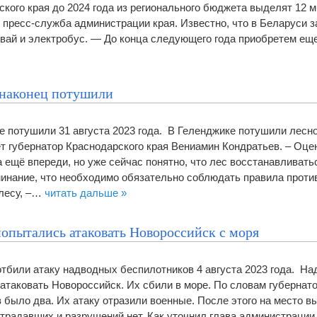
ского края до 2024 года из регионального бюджета выделят 12 
 пресс-служба администрации края. Известно, что в Беларуси з
мвай и электробус. — До конца следующего года приобретем е
 наконец потушили
е потушили 31 августа 2023 года. В Геленджике потушили лесн
т губернатор Краснодарского края Вениамин Кондратьев. – Оц
 ещё впереди, но уже сейчас понятно, что лес восстанавливать
минание, что необходимо обязательно соблюдать правила прот
 лесу, –…
читать дальше »
попытались атаковать Новороссийск с моря
тбили атаку надводных беспилотников 4 августа 2023 года. Н
атаковать Новороссийск. Их сбили в море. По словам губернат
 было два. Их атаку отразили военные. После этого на место в
радавших и разрушений нет. Как уточнил глава администрации