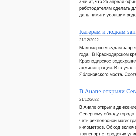
значит, что 25 апреля оф
работодателям сделать дл
дань памяти усопшим род
Катерам и лодкам за
21/12/2022
Маломерным судам запрети
года. В Краснодарском кр
Краснодарское водохранил
администрации. В случае 
Яблоновского моста. Соо
В Анапе открыли Сев
21/12/2022
В Анапе открыли движение
Северному обходу города,
четырехполосной магистра
километров. Обход включае
транспорт с городских ул