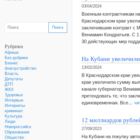
03/04/2024
Военным контрактникам на
Краснодарском крае увел
заключившим контракт с М
Вениамин Кондратьев. С 1
30 действующих мер подде
Рубрики
Афиша
На Кубани увеличил
Без рубрики
Бизнес
13/02/2024
благоустройство
Власть
В Краснодарском крае ув
Депутаты
крае увеличили сумму вып
ДТП
канале губернатор Вениам
ЖКХ
Здоровье
претендовать те, что закл
Интервью
единовременная. Все…
чи
Интернеты
криминал
Культура
12 миллиардов рублей
Люди
Новороссийск
27/09/2023
Образование
На Кубани на покупку авто
Общество