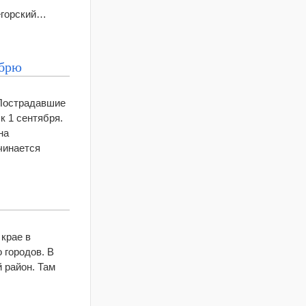
егорский…
ябрю
 Пострадавшие
к 1 сентября.
на
чинается
 крае в
 городов. В
 район. Там