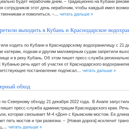
ициально будет нерабочим днем. – Традиционно на Кубани реко
я сотрудников этот день нерабочим, чтобы каждый имел возмо
ственникам и помолиться, –…
читать дальше »
претили выходить в Кубань и Краснодарское водохр
ли ходить по Кубани и Краснодарскому водохранилищу с 21 д
ае катерам, лодкам и другим маломерным судам запретили выхо
ище и в реку Кубань. Об этом пишет пресс-служба региональн
с Кубанью речь идет об участке от Краснодарского водохранил
тветствующее постановление подписал…
читать дальше »
ерный обход
 по Северному обходу 21 декабря 2022 года. В Анапе запустил
 пишет пресс-служба администрации Краснодарского края. Речь
ли, которая связывает М-4 «Дон» с Крымским мостом. Ее длина 
т пять мостов и три развязки. – [Новая дорога] исключит тран
иц,…
читать дальше »