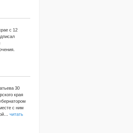
рае с 12
одписал
и
ючения.
атьева 30
рского края
губернатором
месте с ним
ской…
читать