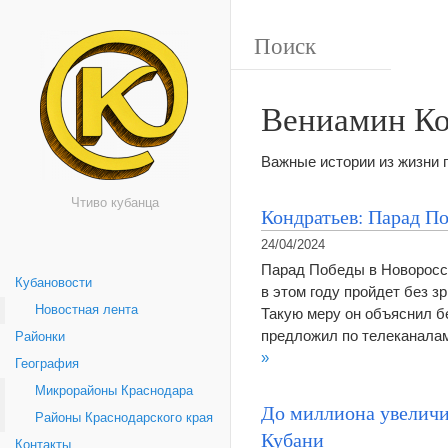
Вениамин Ко
Важные истории из жизни
Чтиво кубанца
Кондратьев: Парад По
24/04/2024
Парад Победы в Новоросси
Кубановости
в этом году пройдет без з
Новостная лента
Такую меру он объяснил бе
предложил по телеканалам
Районки
»
География
Микрорайоны Краснодара
До миллиона увелич
Районы Краснодарского края
Кубани
Контакты