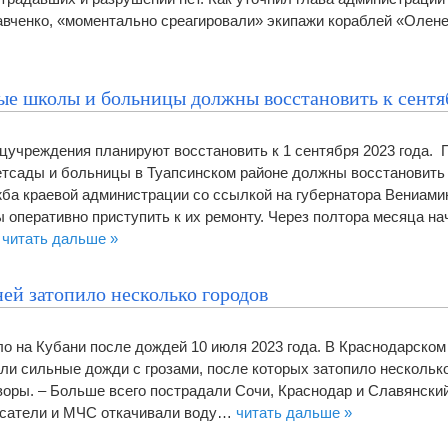
авченко, «моментально среагировали» экипажи кораблей «Олен
ые школы и больницы должны восстановить к сент
цучреждения планируют восстановить к 1 сентября 2023 года.
етсады и больницы в Туапсинском районе должны восстановить 
ба краевой администрации со ссылкой на губернатора Вениами
 оперативно приступить к их ремонту. Через полтора месяца на
…
читать дальше »
ей затопило несколько городов
о на Кубани после дождей 10 июля 2023 года. В Краснодарском
ли сильные дожди с грозами, после которых затопило несколько
воры. – Больше всего пострадали Сочи, Краснодар и Славянский
асатели и МЧС откачивали воду…
читать дальше »