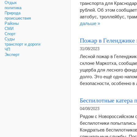
Отдых
транспорта для Краснодар
политика
рублей. Об этом сообщает
Природа
автобус, троллейбус, тра
происшествия
дальше »
Районы
СМИ
Спорт
Пожар в Геленджике
Суды
транспорт и дороги
31/08/2023
ЧП
Эксперт
Лесной пожар в Геленджик
склоне Маркотха, сообщае
ущерба для лесного фонда
долго. Это ещё одно напо
безопасности, особенно в
Беспилотные катера 
04/08/2023
Рядом с Новороссийском о
беспилотники попытались 
Кондратьев беспилотников
специальные службы. Пост