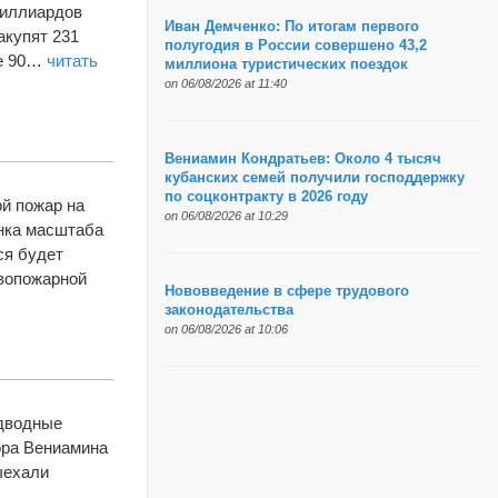
миллиардов
Иван Демченко: По итогам первого
акупят 231
полугодия в России совершено 43,2
ще 90…
читать
миллиона туристических поездок
on 06/08/2026 at 11:40
Вениамин Кондратьев: Около 4 тысяч
кубанских семей получили господдержку
по соцконтракту в 2026 году
ой пожар на
on 06/08/2026 at 10:29
енка масштаба
ся будет
ивопожарной
Нововведение в сфере трудового
законодательства
on 06/08/2026 at 10:06
адводные
ора Вениамина
ыехали