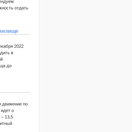
мендуем
жность отдать
анилище
екабря 2022
дить в
ой
ища до
и движение по
 идет о
– 13,5
зитный