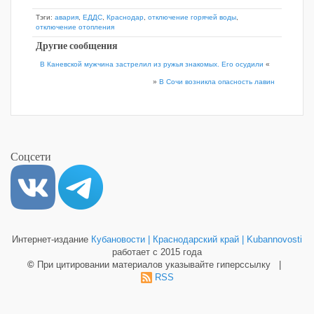
Тэги:
авария
,
ЕДДС
,
Краснодар
,
отключение горячей воды
,
отключение отопления
Другие сообщения
В Каневской мужчина застрелил из ружья знакомых. Его осудили
«
»
В Сочи возникла опасность лавин
Соцсети
Интернет-издание
Кубановости | Краснодарский край | Kubannovosti
работает с 2015 года
©
При цитировании материалов указывайте гиперссылку |
RSS