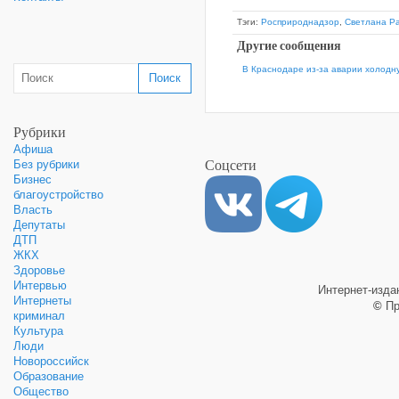
Тэги:
Росприроднадзор
,
Светлана Р
Другие сообщения
В Краснодаре из-за аварии холодн
Рубрики
Афиша
Соцсети
Без рубрики
Бизнес
благоустройство
Власть
Депутаты
ДТП
ЖКХ
Здоровье
Интервью
Интернет-изд
Интернеты
©
Пр
криминал
Культура
Люди
Новороссийск
Образование
Общество