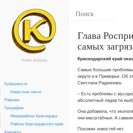
Глава Роспри
самых загря
Краснодарский край оказ
Чтиво кубанца
Самые большие проблемы 
округе и в Приморье. Об 
Светлана Радионова.
Кубановости
Новостная лента
– Есть проблемы с мусоро
абсолютный лидер по выбр
Районки
География
Она добавила, что эколог
Микрорайоны Краснодара
они масштабные. А самым
Районы Краснодарского края
Похожих новостей нет.
Контакты