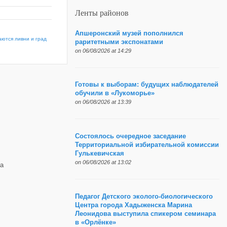
Ленты районов
Апшеронский музей пополнился
аются ливни и град
раритетными экспонатами
on 06/08/2026 at 14:29
Готовы к выборам: будущих наблюдателей
обучили в «Лукоморье»
on 06/08/2026 at 13:39
Состоялось очередное заседание
Территориальной избирательной комиссии
Гулькевичская
on 06/08/2026 at 13:02
а
Педагог Детского эколого-биологического
Центра города Хадыженска Марина
Леонидова выступила спикером семинара
в «Орлёнке»