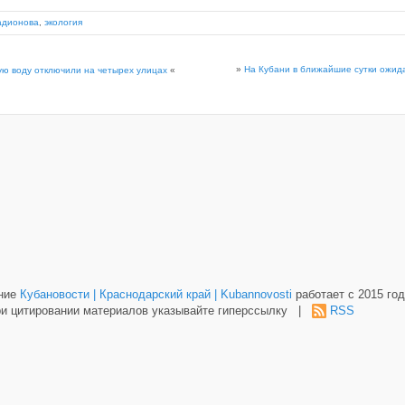
адионова
,
экология
»
На Кубани в ближайшие сутки ожид
ую воду отключили на четырех улицах
«
ание
Кубановости | Краснодарский край | Kubannovosti
работает с 2015 год
и цитировании материалов указывайте гиперссылку |
RSS