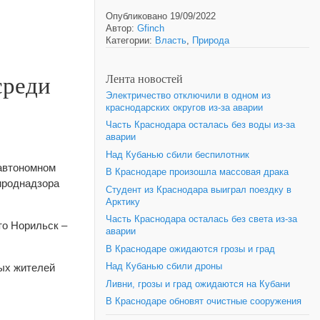
Опубликовано 19/09/2022
Автор:
Gfinch
Категории:
Власть
,
Природа
среди
Лента новостей
Электричество отключили в одном из
краснодарских округов из-за аварии
Часть Краснодара осталась без воды из-за
аварии
Над Кубанью сбили беспилотник
автономном
В Краснодаре произошла массовая драка
ироднадзора
Студент из Краснодара выиграл поездку в
Арктику
Часть Краснодара осталась без света из-за
то Норильск –
аварии
В Краснодаре ожидаются грозы и град
ных жителей
Над Кубанью сбили дроны
Ливни, грозы и град ожидаются на Кубани
В Краснодаре обновят очистные сооружения