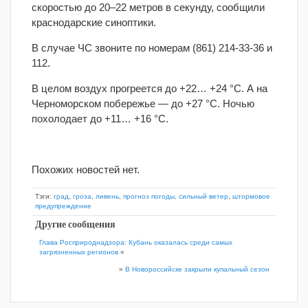
скоростью до 20–22 метров в секунду, сообщили
краснодарские синоптики.
В случае ЧС звоните по номерам (861) 214-33-36 и
112.
В целом воздух прогреется до +22… +24 °С. А на
Черноморском побережье — до +27 °С. Ночью
похолодает до +11… +16 °С.
Похожих новостей нет.
Тэги:
град
,
гроза
,
ливень
,
прогноз погоды
,
сильный ветер
,
штормовое
предупреждение
Другие сообщения
Глава Росприроднадзора: Кубань оказалась среди самых
загрязненных регионов
«
»
В Новороссийске закрыли купальный сезон