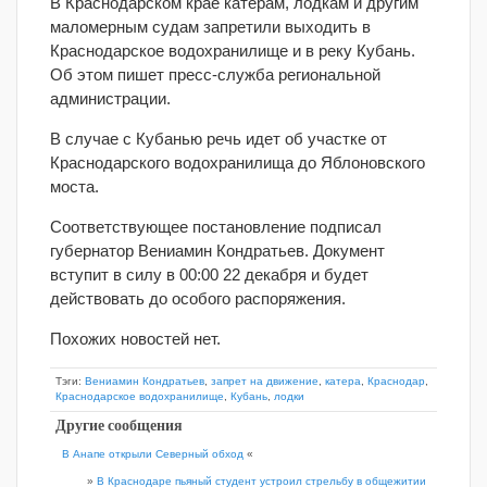
В Краснодарском крае катерам, лодкам и другим
маломерным судам запретили выходить в
Краснодарское водохранилище и в реку Кубань.
Об этом пишет пресс-служба региональной
администрации.
В случае с Кубанью речь идет об участке от
Краснодарского водохранилища до Яблоновского
моста.
Соответствующее постановление подписал
губернатор Вениамин Кондратьев. Документ
вступит в силу в 00:00 22 декабря и будет
действовать до особого распоряжения.
Похожих новостей нет.
Тэги:
Вениамин Кондратьев
,
запрет на движение
,
катера
,
Краснодар
,
Краснодарское водохранилище
,
Кубань
,
лодки
Другие сообщения
В Анапе открыли Северный обход
«
»
В Краснодаре пьяный студент устроил стрельбу в общежитии