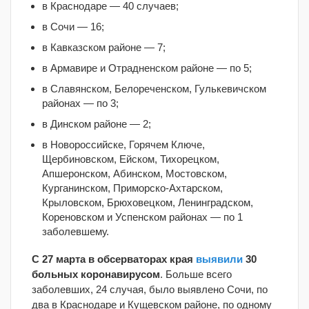
в Краснодаре — 40 случаев;
в Сочи — 16;
в Кавказском районе — 7;
в Армавире и Отрадненском районе — по 5;
в Славянском, Белореченском, Гулькевичском
районах — по 3;
в Динском районе — 2;
в Новороссийске, Горячем Ключе,
Щербиновском, Ейском, Тихорецком,
Апшеронском, Абинском, Мостовском,
Курганинском, Приморско-Ахтарском,
Крыловском, Брюховецком, Ленинградском,
Кореновском и Успенском районах — по 1
заболевшему.
С 27 марта в обсерваторах края
выявили
30
больных коронавирусом
. Больше всего
заболевших, 24 случая, было выявлено Сочи, по
два в Краснодаре и Кущевском районе, по одному