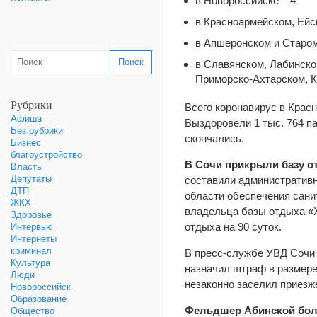
в Новороссийске – 4
в Красноармейском, Ейс
в Апшеронском и Старом
в Славянском, Лабинско
Приморско-Ахтарском, К
Рубрики
Всего коронавирус в Красн
Афиша
Выздоровели 1 тыс. 764 п
Без рубрики
скончались.
Бизнес
благоустройство
В Сочи прикрыли базу о
Власть
Депутаты
составили административн
ДТП
области обеспечения сани
ЖКХ
владельца базы отдыха «Х
Здоровье
отдыха на 90 суток.
Интервью
Интернеты
криминал
В пресс-службе УВД Сочи
Культура
назначил штраф в размере 
Люди
незаконно заселил приезж
Новороссийск
Образование
Фельдшер Абинской боль
Общество