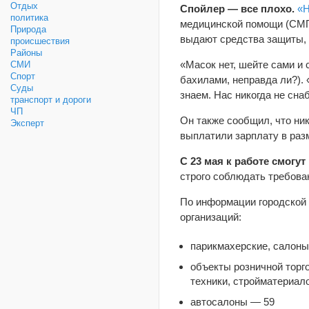
Отдых
Спойлер — все плохо.
«Н
политика
медицинской помощи (СМП)
Природа
выдают средства защиты, 
происшествия
Районы
«Масок нет, шейте сами и
СМИ
Спорт
бахилами, неправда ли?). 
Суды
знаем. Нас никогда не сн
транспорт и дороги
ЧП
Он также сообщил, что ник
Эксперт
выплатили зарплату в разм
С 23 мая к работе смогу
строго соблюдать требова
По информации городской 
организаций:
парикмахерские, салоны
объекты розничной торг
техники, стройматериало
автосалоны — 59