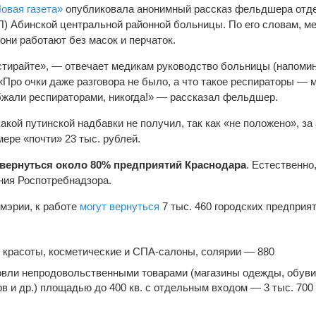
овая газета»
опубликовала анонимный рассказ фельдшера отде
 Абинской центральной районной больницы. По его словам, м
они работают без масок и перчаток.
 стирайте», — отвечает медикам руководство больницы (напомин
«Про очки даже разговора не было, а что такое респираторы — 
абжали респираторами, никогда!» — рассказал фельдшер.
акой путинской надбавки не получил, так как «не положено», за
ере «почти» 23 тыс. рублей.
т вернуться около 80% предприятий Краснодара
. Естественно
ния Роспотребнадзора.
мэрии, к работе
могут вернуться
7 тыс. 460 городских предприят
 красоты, косметические и СПА-салоны, солярии — 880
овли непродовольственными товарами (магазины одежды, обуви
в и др.) площадью до 400 кв. с отдельным входом — 3 тыс. 700