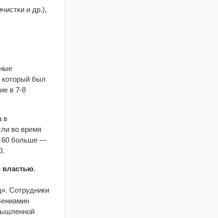
истки и др.),
нные
, который был
ие в 7-8
а в
ли во время
а 60 больше —
0.
с властью
.
». Сотрудники
Вениамин
омышленной