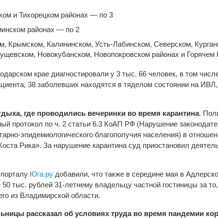
ком и Тихорецком районах — по 3
инском районах — по 2
м, Крымском, Калининском, Усть-Лабинском, Северском, Курган
ущевском, Новокубанском, Новопокровском районах и Горячем 
одарском крае диагностировали у 3 тыс. 66 человек, в том числе
ациента, 38 заболевших находятся в тяделом состоянии на ИВЛ,
тдыха, где проводились вечеринки во время карантина
. Пол
ый протокол по ч. 2 статьи 6.3 КоАП РФ (Нарушение законодате
тарно-эпидемиологического благополучия населения) в отношен
оста Рика». За нарушение карантина суд приостановил деятел
 порталу
Юга.ру
добавили, что также в середине мая в Адлерск
50 тыс. рублей 31-летнему владельцу частной гостиницы за то,
его из Владимирской области.
ницы рассказал об условиях труда во время пандемии кор