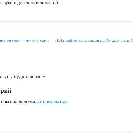
 с руководителем ведомства.
»
Кубанский вестник коронавируса. Ситуация в крае 2
итуация в крае 21 мая 2020 года
«
ев, вы будете первым.
арий
я вам необходимо
авторизоваться
.