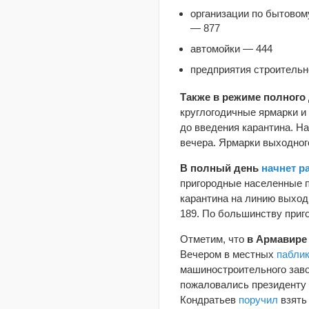
организации по бытовому
— 877
автомойки — 444
предприятия строительно
Также в режиме полного
круглогодичные ярмарки и
до введения карантина. На
вечера. Ярмарки выходного
В полный день
начнет р
пригородные населенные п
карантина на линию выходи
189. По большинству приг
Отметим, что
в Армавире
Вечером в местных
пабли
машиностроительного зав
пожаловались президенту 
Кондратьев
поручил
взять