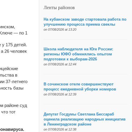
Ленты районов
На кубанском заводе стартовала работа по
улучшению процесса приема свеклы
инском,
on 07/08/2026 at 13:20
Ключе — по 1
 у 175 детей.
Школа наблюдателя на Юге России:
 а 26 человек
регионы ЮФО обменялись опытом
подготовки к выборам-2026
on 07/08/2026 at 12:44
ицейские
льства в
ии 37-летнего
В сочинском отеле совершенствуют
ьность базы
процесс ежедневной уборки номеров
on 07/08/2026 at 12:39
ом районе суд
 что тот
Депутат Госдумы Светлана Бессараб
оценила реализацию народных инициатив
в Ленинградском районе
онавируса.
on 07/08/2026 at 12:38