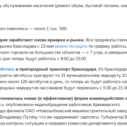
 обслуживанию населения (ремонт обуви, бытовой техники, химч
го комплекса — около 1 тыс. 500.
 дня заработают снова ярмарки и рынки
. Все продовольстве
 рынки Краснодара с 23 мая
можно посещать
по графику работы
чало торговли на большинстве объектов — с 7 утра, а завершен
 дня теперь будут работать с 8:00 до 15:00.
аботать
и пригородный транспорт Краснодара
. Из Краснодар
ункты автобусы курсируют по 31 муниципальному маршруту. Ес
ло около 126 автобусов в день, то теперь их будет работать н
ородных маршрутов пассажиров будут перевозить с 5:30 до 21:3
 появилась новая (и эффективная) форма взаимодействия 
ках
опубликовали видеообращение работников Армавирского
ода филиала ОАО «Новозыбковский машиностроительный завод
Владимиру Путину, что им задерживают зарплаты. Губернатор 
 на контроль ситуацию и направил комиссию департамента пр