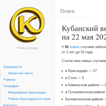
Кубанский ве
на 22 мая 20
+ 92
новых
случаев заболе
Чтиво кубанца
от 2 лет до 91 года.
Статистика новых случаев
Кубановости
в Краснодаре — 27
Новостная лента
в Сочи — 9
Районки
в Кавказском районе — 
География
в Гулькевичском районе 
Микрорайоны Краснодара
Белореченском районе –
Районы Краснодарского края
Контакты