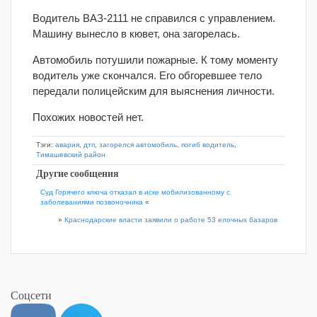
Водитель ВАЗ-2111 не справился с управлением.
Машину вынесло в кювет, она загорелась.
Автомобиль потушили пожарные. К тому моменту
водитель уже скончался. Его обгоревшее тело
передали полицейским для выяснения личности.
Похожих новостей нет.
Тэги:
авария
,
дтп
,
загорелся автомобиль
,
погиб водитель
,
Тимашевский район
Другие сообщения
Суд Горячего ключа отказал в иске мобилизованному с
заболеваниями позвоночника
«
»
Краснодарские власти заявили о работе 53 елочных базаров
Соцсети