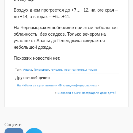
Воздух днем прогреется до +7…+12, на юге края –
до +14, а в горах – +6…+11.
На Черноморском побережье при этом небольшая
облачность, без осадков. Только вечером на
участке от Анапы до Геленджика ожидается
небольшой дождь.
Похожих новостей нет.
Тэги:
Анапа
,
Геленджик
,
гололед
,
прогноз погоды
,
туман
Другие сообщения
На Кубани за сутки выявили 49 ковид-инфицированных
«
»
В аварии в Сочи пострадали двое детей
Соцсети