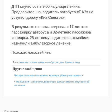
ДТП случилось в 9:00 на улице Ленина.
Предварительно, водитель автобуса «ПАЗ» не
уступил дорогу «Киа Спектра».
В результате госпитализировали 17-летнюю
пассажирку автобуса и 32-летнего пассажира
иномарки. 25-летнему водителю автомобиля
назначили амбулаторное лечение.
Похожих новостей нет.
Тэги:
авария со школьным автобусом
,
дтп
,
Крымск
,
мвд
Другие сообщения
Четыре анапчанина наняли киллера убить участкового
«
»
На Кубани назначили директора департамента внутренней
политики
Соцсети