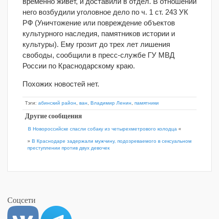
временно живет, и доставили в отдел. В отношении
него возбудили уголовное дело по ч. 1 ст. 243 УК
РФ (Уничтожение или повреждение объектов
культурного наследия, памятников истории и
культуры). Ему грозит до трех лет лишения
свободы, сообщили в пресс-службе ГУ МВД
России по Краснодарскому краю.
Похожих новостей нет.
Тэги:
абинский район
,
ван
,
Владимир Ленин
,
памятники
Другие сообщения
В Новороссийске спасли собаку из четырехметрового колодца
«
»
В Краснодаре задержали мужчину, подозреваемого в сексуальном
преступлении против двух девочек
Соцсети