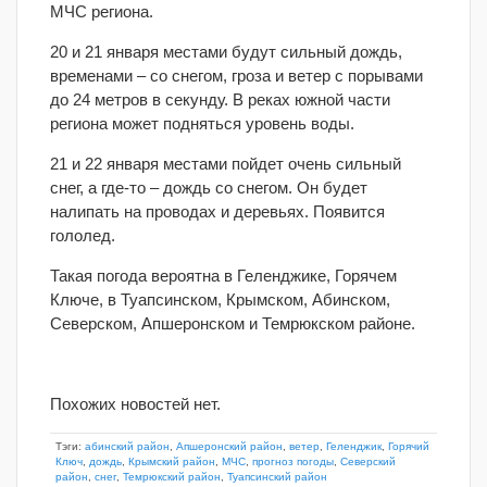
МЧС региона.
20 и 21 января местами будут сильный дождь,
временами – со снегом, гроза и ветер с порывами
до 24 метров в секунду. В реках южной части
региона может подняться уровень воды.
21 и 22 января местами пойдет очень сильный
снег, а где-то – дождь со снегом. Он будет
налипать на проводах и деревьях. Появится
гололед.
Такая погода вероятна в Геленджике, Горячем
Ключе, в Туапсинском, Крымском, Абинском,
Северском, Апшеронском и Темрюкском районе.
Похожих новостей нет.
Тэги:
абинский район
,
Апшеронский район
,
ветер
,
Геленджик
,
Горячий
Ключ
,
дождь
,
Крымский район
,
МЧС
,
прогноз погоды
,
Северский
район
,
снег
,
Темрюкский район
,
Туапсинский район