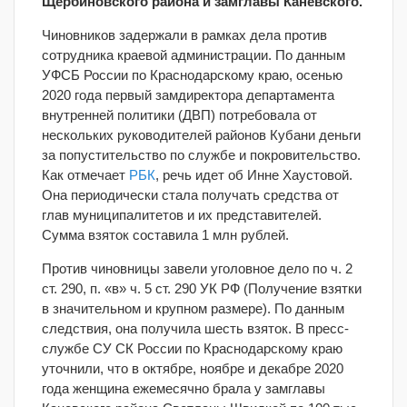
Щербиновского района и замглавы Каневского.
Чиновников задержали в рамках дела против
сотрудника краевой администрации. По данным
УФСБ России по Краснодарскому краю, осенью
2020 года первый замдиректора департамента
внутренней политики (ДВП) потребовала от
нескольких руководителей районов Кубани деньги
за попустительство по службе и покровительство.
Как отмечает
РБК
, речь идет об Инне Хаустовой.
Она периодически стала получать средства от
глав муниципалитетов и их представителей.
Сумма взяток составила 1 млн рублей.
Против чиновницы завели уголовное дело по ч. 2
ст. 290, п. «в» ч. 5 ст. 290 УК РФ (Получение взятки
в значительном и крупном размере). По данным
следствия, она получила шесть взяток. В пресс-
службе СУ СК России по Краснодарскому краю
уточнили, что в октябре, ноябре и декабре 2020
года женщина ежемесячно брала у замглавы