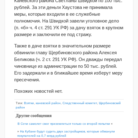
Каневского района Светланы Швидкой по 100 тыс.
рублей. За эти деньги Хаустова не принимала
меры, которые входили в ее служебные
полномочия. На Швидкой завели уголовное дело
(п. «б» ч. 4 ст. 291 УК РФ) за дачу взяток в крупном
размере и заключили ее под стражу.
Также в даче взятки в значительном размере
обвинили главу Щербиновского района Алексея
Беликова (ч. 2 ст. 291 УК РФ). Он дважды передал
чиновнице из администрации по 50 тыс. рублей.
Его задержали и в ближайшее время изберут меру
пресечения.
Похожих новостей нет.
Тэги:
Взятки
,
каневской район
,
Следственный комитет
,
Щербиновский
район
Другие сообщения
В Сочи самолет смог приземлиться только со второй попытки
«
»
На Кубани будут судить двух застройщиков, которые обманули
покупателей на 0,7 млрд рублей