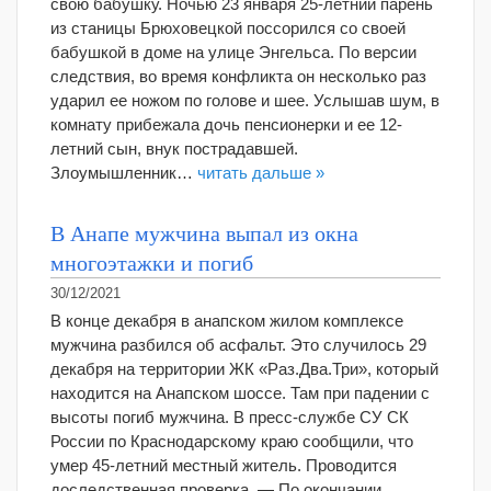
свою бабушку. Ночью 23 января 25-летний парень
из станицы Брюховецкой поссорился со своей
бабушкой в доме на улице Энгельса. По версии
следствия, во время конфликта он несколько раз
ударил ее ножом по голове и шее. Услышав шум, в
комнату прибежала дочь пенсионерки и ее 12-
летний сын, внук пострадавшей.
Злоумышленник…
читать дальше »
В Анапе мужчина выпал из окна
многоэтажки и погиб
30/12/2021
В конце декабря в анапском жилом комплексе
мужчина разбился об асфальт. Это случилось 29
декабря на территории ЖК «Раз.Два.Три», который
находится на Анапском шоссе. Там при падении с
высоты погиб мужчина. В пресс-службе СУ СК
России по Краснодарскому краю сообщили, что
умер 45-летний местный житель. Проводится
доследственная проверка. — По окончании