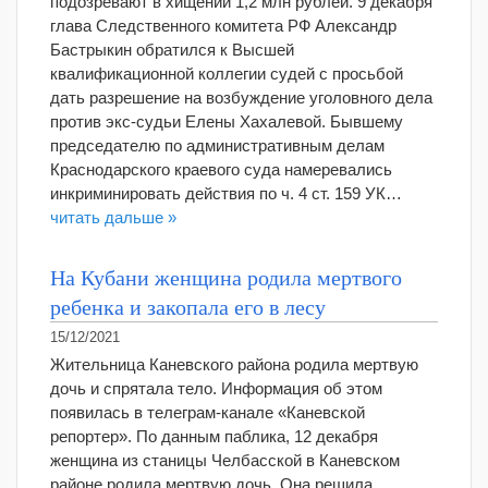
подозревают в хищении 1,2 млн рублей. 9 декабря
глава Следственного комитета РФ Александр
Бастрыкин обратился к Высшей
квалификационной коллегии судей с просьбой
дать разрешение на возбуждение уголовного дела
против экс-судьи Елены Хахалевой. Бывшему
председателю по административным делам
Краснодарского краевого суда намеревались
инкриминировать действия по ч. 4 ст. 159 УК…
читать дальше »
На Кубани женщина родила мертвого
ребенка и закопала его в лесу
15/12/2021
Жительница Каневского района родила мертвую
дочь и спрятала тело. Информация об этом
появилась в телеграм-канале «Каневской
репортер». По данным паблика, 12 декабря
женщина из станицы Челбасской в Каневском
районе родила мертвую дочь. Она решила