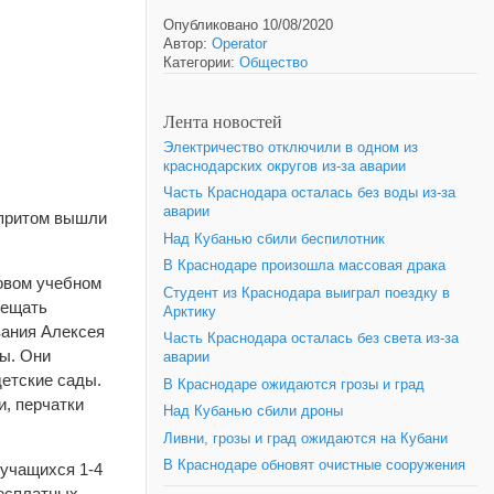
Опубликовано 10/08/2020
Автор:
Operator
Категории:
Общество
Лента новостей
Электричество отключили в одном из
краснодарских округов из-за аварии
Часть Краснодара осталась без воды из-за
аварии
 притом вышли
Над Кубанью сбили беспилотник
В Краснодаре произошла массовая драка
новом учебном
Студент из Краснодара выиграл поездку в
сещать
Арктику
вания Алексея
Часть Краснодара осталась без света из-за
ы. Они
аварии
детские сады.
В Краснодаре ожидаются грозы и град
и, перчатки
Над Кубанью сбили дроны
Ливни, грозы и град ожидаются на Кубани
В Краснодаре обновят очистные сооружения
 учащихся 1-4
бесплатных