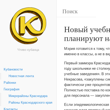
Новый учебн
планируют н
Мэрия готовится к тому, 
Чтиво кубанца
именно в классы, а не в 
Первый заммэра Краснодар
году школьники не столкн
Кубановости
учебные заведения». В эт
Новостная лента
Некрасова, «закуплены си
Районки
фактически уже процентов
География
Полностью поставка по ко
для персонала — закуплен
Микрорайоны Краснодара
Районы Краснодарского края
Если эпидемиологическая 
Контакты
классов ждет приятный с