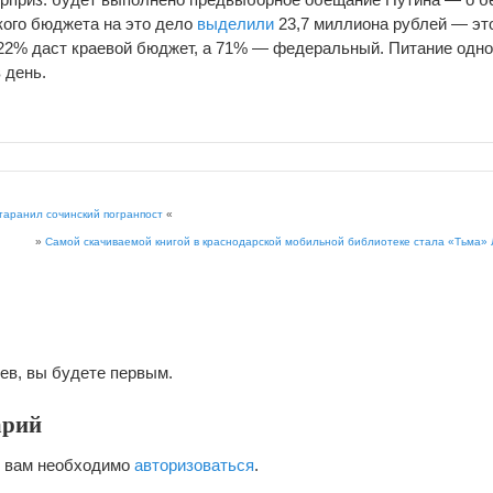
кого бюджета на это дело
выделили
23,7 миллиона рублей — эт
22% даст краевой бюджет, а 71% — федеральный. Питание одно
 день.
аранил сочинский погранпост
«
»
Самой скачиваемой книгой в краснодарской мобильной библиотеке стала «Тьма»
ев, вы будете первым.
арий
я вам необходимо
авторизоваться
.