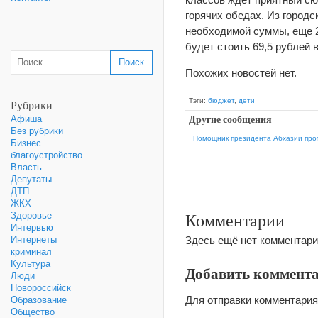
горячих обедах. Из городс
необходимой суммы, еще 
будет стоить 69,5 рублей в
Похожих новостей нет.
Тэги:
бюджет
,
дети
Рубрики
Другие сообщения
Афиша
Без рубрики
Помощник президента Абхазии прот
Бизнес
благоустройство
Власть
Депутаты
ДТП
ЖКХ
Комментарии
Здоровье
Интервью
Здесь ещё нет комментари
Интернеты
криминал
Культура
Добавить коммент
Люди
Новороссийск
Для отправки комментари
Образование
Общество