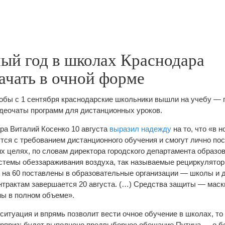
ый год в школах Краснодара
ачать в очной форме
чтобы с 1 сентября краснодарские школьники вышли на учебу —
видеочаты программ для дистанционных уроков.
а Виталий Косенко 10 августа
выразил надежду
на то, что «в 
утся с требованием дистанционного обучения и смогут лично по
их целях, по словам директора городского департамента образо
стемы обеззараживания воздуха, так называемые рециркулятор
 на 60 поставлены в образовательные организации — школы и 
нтрактам завершается 20 августа. (…) Средства защиты — маск
ы в полном объеме».
ситуация и впрямь позволит вести очное обучение в школах, то
юрприз: будет выполнено предвыборное обещание Путина — о 