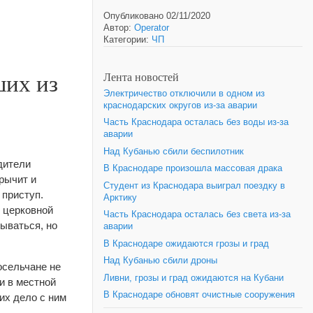
Опубликовано 02/11/2020
Автор:
Operator
Категории:
ЧП
ших из
Лента новостей
Электричество отключили в одном из
краснодарских округов из-за аварии
Часть Краснодара осталась без воды из-за
аварии
Над Кубанью сбили беспилотник
дители
В Краснодаре произошла массовая драка
 рычит и
Студент из Краснодара выиграл поездку в
 приступ.
Арктику
т церковной
Часть Краснодара осталась без света из-за
дываться, но
аварии
В Краснодаре ожидаются грозы и град
Над Кубанью сбили дроны
осельчане не
Ливни, грозы и град ожидаются на Кубани
и в местной
В Краснодаре обновят очистные сооружения
их дело с ним