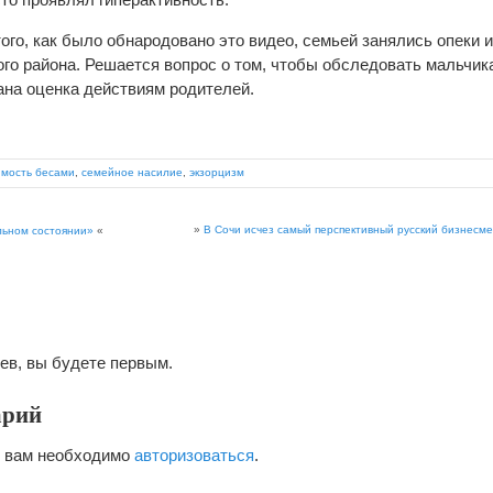
того, как было обнародовано это видео, семьей занялись опеки и
го района. Решается вопрос о том, чтобы обследовать мальчик
ана оценка действиям родителей.
мость бесами
,
семейное насилие
,
экзорцизм
»
В Сочи исчез самый перспективный русский бизнесме
льном состоянии»
«
ев, вы будете первым.
арий
я вам необходимо
авторизоваться
.