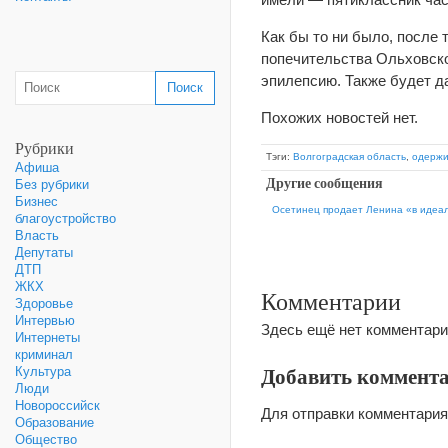
Как бы то ни было, после 
попечительства Ольховско
эпилепсию. Также будет д
Похожих новостей нет.
Рубрики
Тэги:
Волгоградская область
,
одержи
Афиша
Другие сообщения
Без рубрики
Бизнес
Осетинец продает Ленина «в идеа
благоустройство
Власть
Депутаты
ДТП
ЖКХ
Комментарии
Здоровье
Интервью
Здесь ещё нет комментари
Интернеты
криминал
Добавить коммент
Культура
Люди
Новороссийск
Для отправки комментари
Образование
Общество