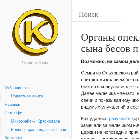
Органы опек
сына бесов 
Возможно, на самом деле
Чтиво кубанца
Семья из Ольховского рай
считают «изгнанием бесов»
бьется в конвульсиях — го
Кубановости
Далее мальчика «лечат», 
Новостная лента
свечи и показывая ему ико
Районки
видимых улучшений в сост
География
Как удалось
разузнать
кор
Микрорайоны Краснодара
замечали за мальчиком нич
Районы Краснодарского края
церкви на исповеди и при
Контакты
имели — пятиклассник час