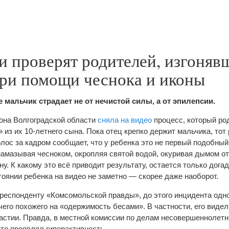
и проверят родителей, изгоняв
при помощи чеснока и иконы
 мальчик страдает не от нечистой силы, а от эпилепсии.
она Волгоградской области
сняла на видео
процесс, который ро
 из их 10-летнего сына. Пока отец крепко держит мальчика, тот
лос за кадром сообщает, что у ребенка это не первый подобный
намазывая чесноком, окропляя святой водой, окуривая дымом о
ну. К какому это всё приводит результату, остается только дога
оянии ребенка на видео не заметно — скорее даже наоборот.
респонденту «Комсомольской правды», до этого инцидента одн
его похожего на «одержимость бесами». В частности, его видел
частии. Правда, в местной комиссии по делам несовершеннолетн
то проявлял гиперактивность.