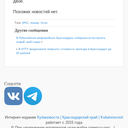
двое.
Похожих новостей нет.
Тэги:
МЧС
,
пожар
,
Сочи
Другие сообщения
В Юбилейном микрорайоне Краснодара собираются построить
новый скейт-парк
«
»
В КТТУ предложили повысить стоимость проезда в Краснодаре до
30 рублей
Соцсети
Интернет-издание
Кубановости | Краснодарский край | Kubannovosti
работает с 2015 года
©
При цитировании материалов указывайте гиперссылку |