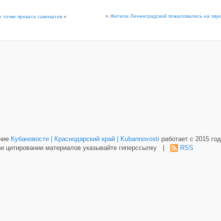
»
Жители Ленинградской пожаловались на звук
 точки проката самокатов
«
ание
Кубановости | Краснодарский край | Kubannovosti
работает с 2015 год
и цитировании материалов указывайте гиперссылку |
RSS