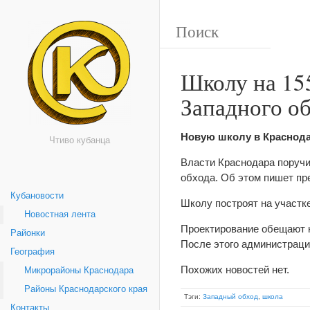
Школу на 155
Западного о
Новую школу в Краснодар
Чтиво кубанца
Власти Краснодара поручи
обхода. Об этом пишет п
Кубановости
Школу построят на участк
Новостная лента
Проектирование обещают на
Районки
После этого администраци
География
Похожих новостей нет.
Микрорайоны Краснодара
Районы Краснодарского края
Тэги:
Западный обход
,
школа
Контакты