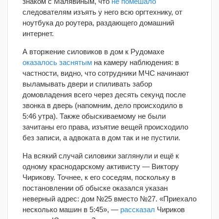
знаком с Малявиным, что
не помешало
следователям изъять у него всю оргтехнику, от
ноутбука до роутера, раздающего домашний
интернет.
А вторжение силовиков в дом к Рудомахе
оказалось заснятым
на камеру наблюдения: в
частности, видно, что сотрудники МЧС начинают
выламывать двери и спиливать забор
домовладения всего через десять секунд после
звонка в дверь (напомним, дело происходило в
5:46 утра). Также обыскиваемому не были
зачитаны его права, изъятие вещей происходило
без записи, а адвоката в дом так и не пустили.
На всякий случай силовики заглянули и ещё к
одному краснодарскому активисту — Виктору
Чирикову. Точнее, к его соседям, поскольку в
постановлении об обыске оказался указан
неверный адрес: дом №25 вместо №27. «Приехало
несколько машин в 5:45», —
рассказал
Чириков