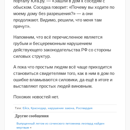
порталу Юга.ру. — «Зашли в дом к соседям с
обыском. Соседка говорит: «Почему вы ходите по
моему дому без разрешения?» — а они
продолжают. Видимо, решили, что меня там
прячут».
Напомним, что всё перечисленное является
грубым и бесцеремонным нарушением
действующего законодательства РФ со стороны
силовых структур.
А пока что простым людям всё чаще приходится
становиться свидетелями того, как в ним в дом по
ошибке вламываются силовики, да ещё в итоге и
выставляют простых людей виновным.
Похожих новостей нет.
Тэги:
Ейск
,
Краснодар
,
нарушение закона
,
Росгвардия
Другие сообщения
Выпущенный летом из сочинского питомника леопард найден
мертвым
«