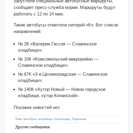
запустили специальные автобусные маршруты,
сообщает пресс-служба мэрии. Маршруты будут
работать с 12 по 14 мая.
Такие автобусы отметили литерой «К». Вот список
направлений:
№ 2К «Валерия Гассия — Славянское
кладбище»;
№ 10К «Комсомольский микрорайон —
Славянское кладбище»;
№ 67К «3-я Целиноградская — Славянское
кладбище»;
№ 140К «Хутор Новый — Новое городское
кладбище, хутор Копанской».
Похожих новостей нет.
Тэги:
автобусы
,
кладбища
,
Краснодар
,
Радоница
Другие сообщения