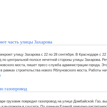
оют часть улицы Захарова
екроют улицу Захарова с 22 по 28 сентября. В Краснодаре с 22 
д по центральной полосе нечетной стороны улицы Захарова. Ре
новского моста, пишет пресс-служба администрации города. Это
 в рамках строительства нового Яблуновского моста. Работы на
»
ло газопровод
аре грузовик повредил газопровод на улице Домбайской. Газ, в
 и выложили в соцсети. По данным Единой дежурно-диспетчер