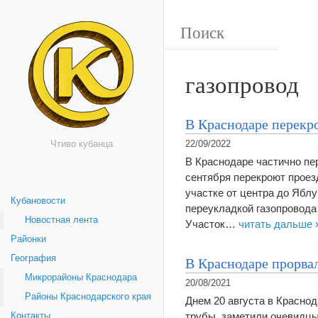
газопровод
В Краснодаре перекр
Чтиво кубанца
22/09/2022
В Краснодаре частично пер
сентября перекроют проез
участке от центра до Яблу
Кубановости
переукладкой газопровода
Новостная лента
Участок…
читать дальше 
Районки
География
В Краснодаре прорва
Микрорайоны Краснодара
20/08/2021
Районы Краснодарского края
Днем 20 августа в Краснод
трубы, заметили очевидцы
Контакты