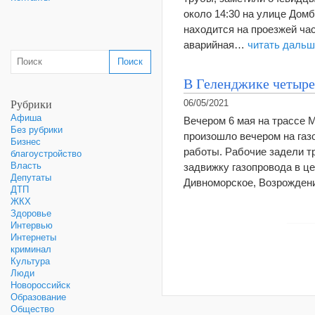
около 14:30 на улице Домб
находится на проезжей час
аварийная…
читать дальш
В Геленджике четыре 
Рубрики
06/05/2021
Афиша
Вечером 6 мая на трассе 
Без рубрики
произошло вечером на газ
Бизнес
работы. Рабочие задели т
благоустройство
Власть
задвижку газопровода в це
Депутаты
Дивноморское, Возрожде
ДТП
ЖКХ
Здоровье
Интервью
Интернеты
криминал
Культура
Люди
Новороссийск
Образование
Общество