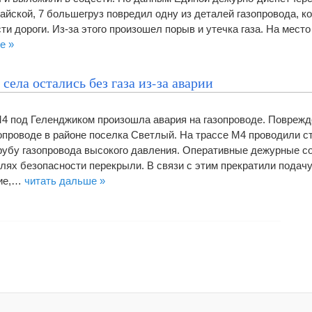
айской, 7 большегруз повредил одну из деталей газопровода, к
ти дороги. Из-за этого произошел порыв и утечка газа. На мест
е »
села остались без газа из-за аварии
М4 под Геленджиком произошла авария на газопроводе. Повреж
опроводе в районе поселка Светлый. На трассе М4 проводили 
рубу газопровода высокого давления. Оперативные дежурные с
лях безопасности перекрыли. В связи с этим прекратили подачу
ние,…
читать дальше »