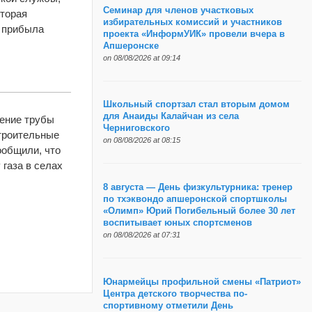
Семинар для членов участковых
оторая
избирательных комиссий и участников
о прибыла
проекта «ИнформУИК» провели вчера в
Апшеронске
on 08/08/2026 at 09:14
Школьный спортзал стал вторым домом
для Анаиды Калайчан из села
дение трубы
Черниговского
строительные
on 08/08/2026 at 08:15
ообщили, что
 газа в селах
8 августа — День физкультурника: тренер
по тхэквондо апшеронской спортшколы
«Олимп» Юрий Погибельный более 30 лет
воспитывает юных спортсменов
on 08/08/2026 at 07:31
Юнармейцы профильной смены «Патриот»
Центра детского творчества по-
спортивному отметили День