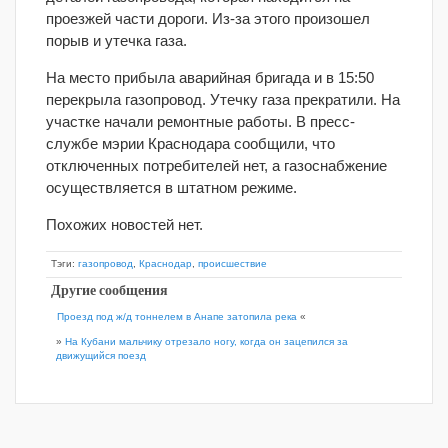
проезжей части дороги. Из-за этого произошел
порыв и утечка газа.
На место прибыла аварийная бригада и в 15:50
перекрыла газопровод. Утечку газа прекратили. На
участке начали ремонтные работы. В пресс-
службе мэрии Краснодара сообщили, что
отключенных потребителей нет, а газоснабжение
осуществляется в штатном режиме.
Похожих новостей нет.
Тэги:
газопровод
,
Краснодар
,
происшествие
Другие сообщения
Проезд под ж/д тоннелем в Анапе затопила река
«
»
На Кубани мальчику отрезало ногу, когда он зацепился за
движущийся поезд